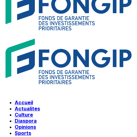
Accueil
Actualites
Culture
Diaspora
Opinions
Sports