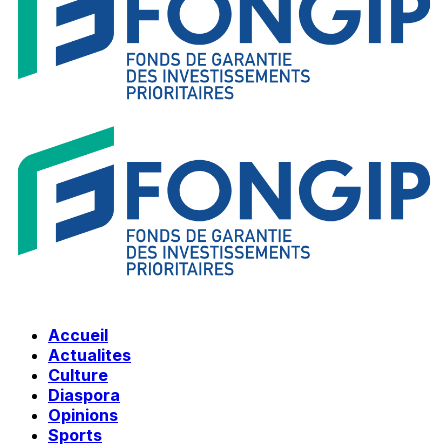
Accueil
Actualites
Culture
Diaspora
Opinions
Sports