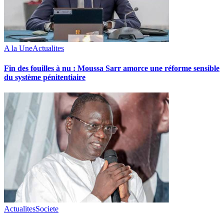
A la Une
Actualites
Fin des fouilles à nu : Moussa Sarr amorce une réforme sensible
du système pénitentiaire
Actualites
Societe