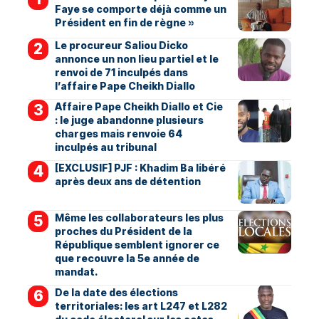
Faye se comporte déjà comme un
Président en fin de règne »
Le procureur Saliou Dicko
annonce un non lieu partiel et le
renvoi de 71 inculpés dans
l’affaire Pape Cheikh Diallo
Affaire Pape Cheikh Diallo et Cie
: le juge abandonne plusieurs
charges mais renvoie 64
inculpés au tribunal
[EXCLUSIF] PJF : Khadim Ba libéré
après deux ans de détention
Même les collaborateurs les plus
proches du Président de la
République semblent ignorer ce
que recouvre la 5e année de
mandat.
De la date des élections
territoriales: les art L247 et L282