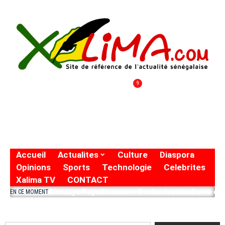
9
Accueil
Actualites
Culture
Diaspora
Opinions
Sports
Technologie
Celebrites
Xalima TV
CONTACT
Diomaye Faye
Ousmane Sonko
Justice
2eme eto
EN CE MOMENT