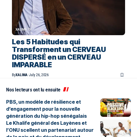
XALIMA TV
Les 5 Habitudes qui
Transforment un CERVEAU
DISPERSÉ en un CERVEAU
IMPARABLE
By
XALIMA
July 26, 2026
Nos lecteurs ont lu ensuite
PBS, un modèle de résilience et
CELEBRITES
d’engagement pour la nouvelle
SOCIETE
génération du hip-hop sénégalais
Le Khalife général des Layènes et
A LA UNE
l’ONU scellent un partenariat autour
APPEL
de la paix et du développement