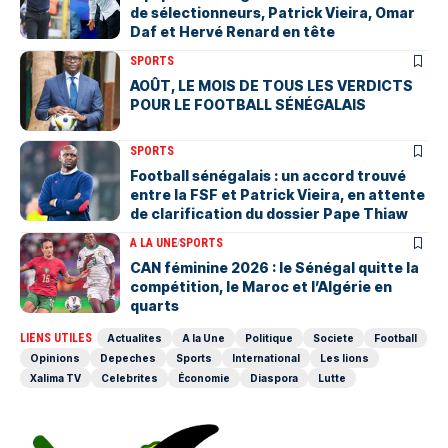
de sélectionneurs, Patrick Vieira, Omar
Daf et Hervé Renard en tête
SPORTS
AOÛT, LE MOIS DE TOUS LES VERDICTS
POUR LE FOOTBALL SÉNÉGALAIS
SPORTS
Football sénégalais : un accord trouvé
entre la FSF et Patrick Vieira, en attente
de clarification du dossier Pape Thiaw
A LA UNE
SPORTS
‎CAN féminine 2026 : le Sénégal quitte la
compétition, le Maroc et l’Algérie en
quarts
LIENS UTILES
Actualites
A la Une
Politique
Societe
Football
Opinions
Depeches
Sports
International
Les lions
Xalima TV
Celebrites
Économie
Diaspora
Lutte