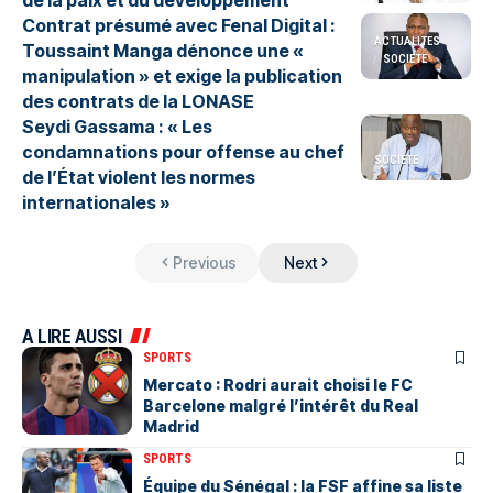
Contrat présumé avec Fenal Digital :
ACTUALITES
Toussaint Manga dénonce une «
SOCIETE
manipulation » et exige la publication
des contrats de la LONASE
Seydi Gassama : « Les
condamnations pour offense au chef
SOCIETE
de l’État violent les normes
internationales »
Previous
Next
A LIRE AUSSI
SPORTS
Mercato : Rodri aurait choisi le FC
Barcelone malgré l’intérêt du Real
Madrid
SPORTS
Équipe du Sénégal : la FSF affine sa liste