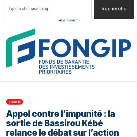
Recherche
- Advertisement -
Accueil
Actualites
Culture
Diaspora
Opini
SOCIETE
Appel contre l’impunité : la
sortie de Bassirou Kébé
relance le débat sur l’action