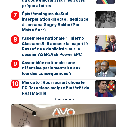
du code électoral sur les actes
préparatoires
Épistémologies du Sud:
interpellation directe…dédicace
à Lansana Gagny Sakho (Par
Moïse Sarr)
Assemblée nationale : Thierno
Alassane Sall accuse la majorité
Pastef de « duplicité » sur le
dossier ASER/AEE Power EPC
Assemblée nationale : une
offensive parlementaire aux
lourdes conséquences ?
Mercato : Rodri aurait choisi le
FC Barcelone malgré l’intérêt du
Real Madrid
- Advertisement -