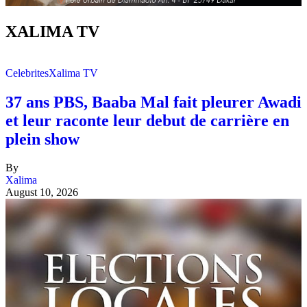
XALIMA TV
Celebrites
Xalima TV
37 ans PBS, Baaba Mal fait pleurer Awadi
et leur raconte leur debut de carrière en
plein show
By
Xalima
August 10, 2026