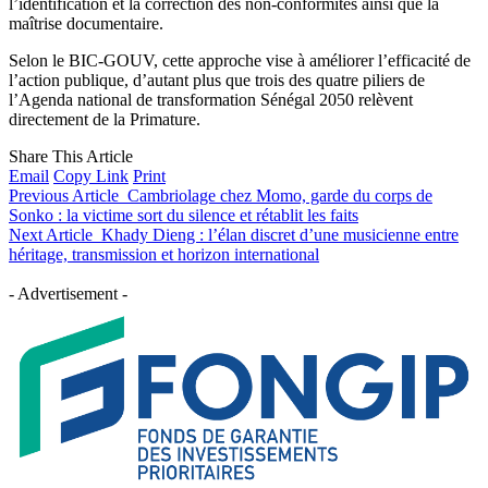
l’identification et la correction des non-conformités ainsi que la
maîtrise documentaire.
Selon le BIC-GOUV, cette approche vise à améliorer l’efficacité de
l’action publique, d’autant plus que trois des quatre piliers de
l’Agenda national de transformation Sénégal 2050 relèvent
directement de la Primature.
Share This Article
Email
Copy Link
Print
Previous Article
Cambriolage chez Momo, garde du corps de
Sonko : la victime sort du silence et rétablit les faits
Next Article
Khady Dieng : l’élan discret d’une musicienne entre
héritage, transmission et horizon international
- Advertisement -