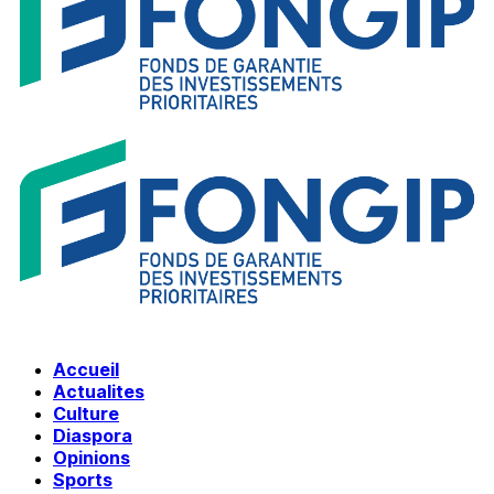
Accueil
Actualites
Culture
Diaspora
Opinions
Sports