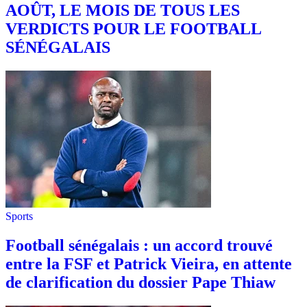
AOÛT, LE MOIS DE TOUS LES
VERDICTS POUR LE FOOTBALL
SÉNÉGALAIS
Sports
Football sénégalais : un accord trouvé
entre la FSF et Patrick Vieira, en attente
de clarification du dossier Pape Thiaw