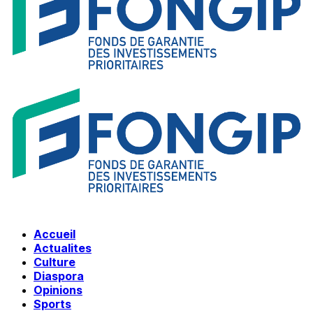
Accueil
Actualites
Culture
Diaspora
Opinions
Sports