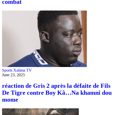
combat
Sports
Xalima TV
June 23, 2025
réaction de Gris 2 après la défaite de Fils
De Tigre contre Boy Kâ…Na khamni dou
mome