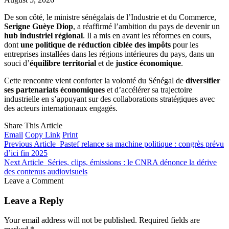
De son côté, le ministre sénégalais de l’Industrie et du Commerce,
Serigne Guèye Diop
, a réaffirmé l’ambition du pays de devenir un
hub industriel régional
. Il a mis en avant les réformes en cours,
dont
une politique de réduction ciblée des impôts
pour les
entreprises installées dans les régions intérieures du pays, dans un
souci d’
équilibre territorial
et de
justice économique
.
Cette rencontre vient conforter la volonté du Sénégal de
diversifier
ses partenariats économiques
et d’accélérer sa trajectoire
industrielle en s’appuyant sur des collaborations stratégiques avec
des acteurs internationaux engagés.
Share This Article
Email
Copy Link
Print
Previous Article
Pastef relance sa machine politique : congrès prévu
d’ici fin 2025
Next Article
Séries, clips, émissions : le CNRA dénonce la dérive
des contenus audiovisuels
Leave a Comment
Leave a Reply
Your email address will not be published.
Required fields are