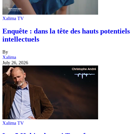
Xalima TV
Enquête : dans la tête des hauts potentiels
intellectuels
By
Xalima
July 26, 2026
Xalima TV