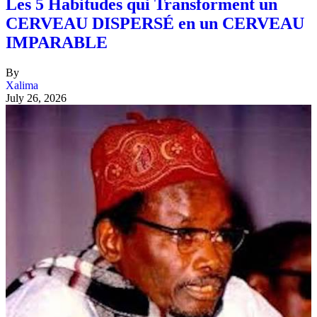
Les 5 Habitudes qui Transforment un
CERVEAU DISPERSÉ en un CERVEAU
IMPARABLE
By
Xalima
July 26, 2026