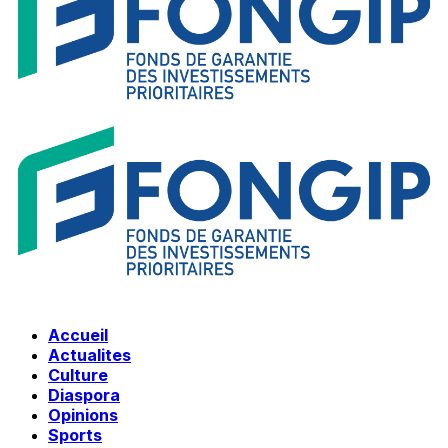
Accueil
Actualites
Culture
Diaspora
Opinions
Sports