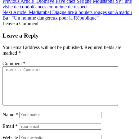
Previous Article
Diomaye Faye chez Serigne Moustapha Sy : une
visite de condoléances empreinte de respect
Next Article
Madiambal Diagne tire à boulets rouges sur Amadou
Ba : “Un homme dangereux pour la République”
Leave a Comment
Leave a Reply
Your email address will not be published.
Required fields are
marked
*
Comment
*
Name
*
Email
*
Website