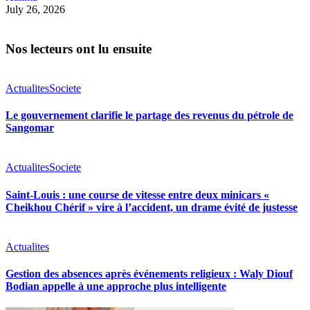
July 26, 2026
Nos lecteurs ont lu ensuite
Actualites
Societe
Le gouvernement clarifie le partage des revenus du pétrole de
Sangomar
Actualites
Societe
Saint-Louis : une course de vitesse entre deux minicars «
Cheikhou Chérif » vire à l’accident, un drame évité de justesse
Actualites
Gestion des absences après événements religieux : Waly Diouf
Bodian appelle à une approche plus intelligente