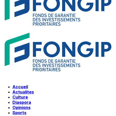
Accueil
Actualites
Culture
Diaspora
Opinions
Sports