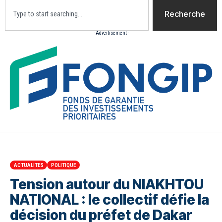
Recherche
- Advertisement -
Accueil
Actualites
Culture
Diaspora
Opini
ACTUALITES
POLITIQUE
Tension autour du NIAKHTOU
NATIONAL : le collectif défie la
décision du préfet de Dakar