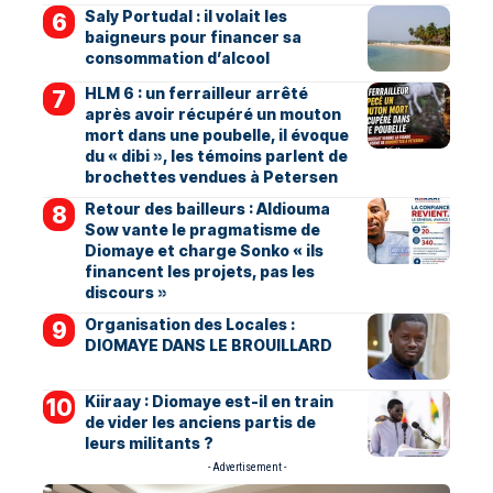
Saly Portudal : il volait les
baigneurs pour financer sa
consommation d’alcool
HLM 6 : un ferrailleur arrêté
après avoir récupéré un mouton
mort dans une poubelle, il évoque
du « dibi », les témoins parlent de
brochettes vendues à Petersen
Retour des bailleurs : Aldiouma
Sow vante le pragmatisme de
Diomaye et charge Sonko « ils
financent les projets, pas les
discours »
Organisation des Locales :
DIOMAYE DANS LE BROUILLARD
Kiiraay : Diomaye est-il en train
de vider les anciens partis de
leurs militants ?
- Advertisement -