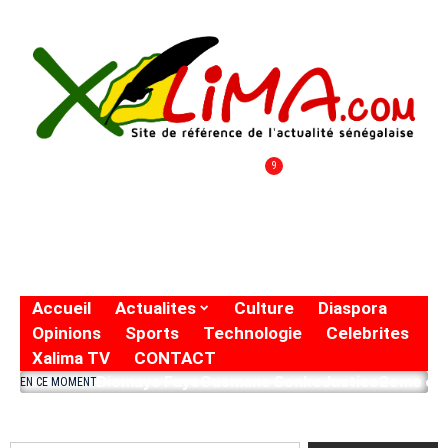
9
Accueil
Actualites
Culture
Diaspora
Opinions
Sports
Technologie
Celebrites
Xalima TV
CONTACT
Diomaye Faye
Ousmane Sonko
Justice
2eme eto
EN CE MOMENT