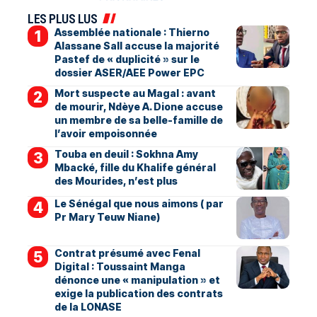
LES PLUS LUS
Assemblée nationale : Thierno
Alassane Sall accuse la majorité
Pastef de « duplicité » sur le
dossier ASER/AEE Power EPC
Mort suspecte au Magal : avant
de mourir, Ndèye A. Dione accuse
un membre de sa belle-famille de
l’avoir empoisonnée
Touba en deuil : Sokhna Amy
Mbacké, fille du Khalife général
des Mourides, n’est plus
Le Sénégal que nous aimons ( par
Pr Mary Teuw Niane)
Contrat présumé avec Fenal
Digital : Toussaint Manga
dénonce une « manipulation » et
exige la publication des contrats
de la LONASE