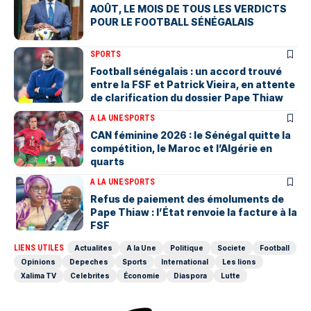
AOÛT, LE MOIS DE TOUS LES VERDICTS
POUR LE FOOTBALL SÉNÉGALAIS
SPORTS
Football sénégalais : un accord trouvé
entre la FSF et Patrick Vieira, en attente
de clarification du dossier Pape Thiaw
A LA UNE
SPORTS
‎CAN féminine 2026 : le Sénégal quitte la
compétition, le Maroc et l’Algérie en
quarts
A LA UNE
SPORTS
Refus de paiement des émoluments de
Pape Thiaw : l’État renvoie la facture à la
FSF
LIENS UTILES
Actualites
A la Une
Politique
Societe
Football
Opinions
Depeches
Sports
International
Les lions
Xalima TV
Celebrites
Économie
Diaspora
Lutte