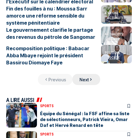
l’Exécutif sur le calendrier électoral
Fin des fouilles à nu : Moussa Sarr
A LA UNE
amorce une réforme sensible du
ACTUALITES
système pénitentiaire
Le gouvernement clarifie le partage
ACTUALITES
des revenus du pétrole de Sangomar
SOCIETE
Recomposition politique : Babacar
POLITIQUE
Abba Mbaye rejoint le président
SOCIETE
Bassirou Diomaye Faye
Previous
Next
A LIRE AUSSI
SPORTS
Équipe du Sénégal : la FSF affine sa liste
de sélectionneurs, Patrick Vieira, Omar
Daf et Hervé Renard en tête
SPORTS