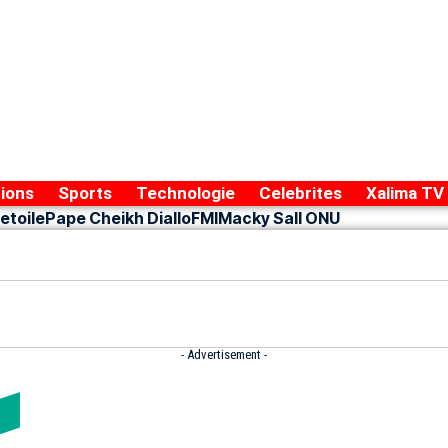
ions
Sports
Technologie
Celebrites
Xalima TV
etoile
Pape Cheikh Diallo
FMI
Macky Sall ONU
- Advertisement -