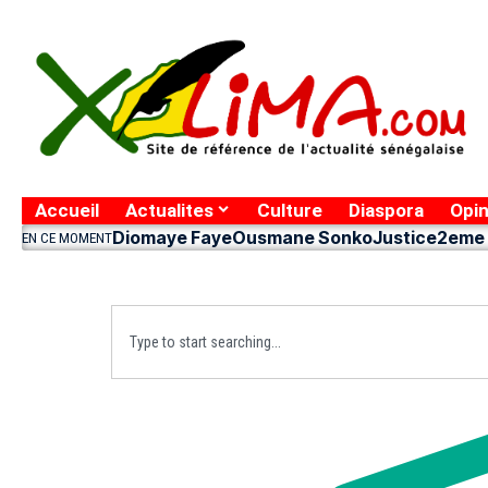
Accueil
Actualites
Culture
Diaspora
Opin
Diomaye Faye
Ousmane Sonko
Justice
2eme 
EN CE MOMENT