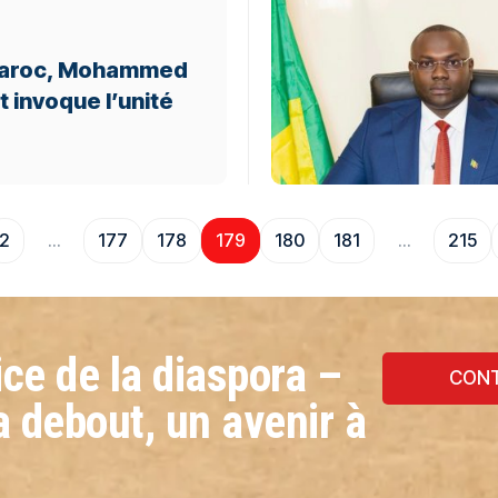
Maroc, Mohammed
 et invoque l’unité
2
…
177
178
179
180
181
…
215
ce de la diaspora –
CONT
a debout, un avenir à