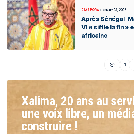
DIASPORA
January 23, 2026
Après Sénégal–
VI « siffle la fin »
africaine
1
Xalima, 20 ans au servi
une voix libre, un médi
construire !