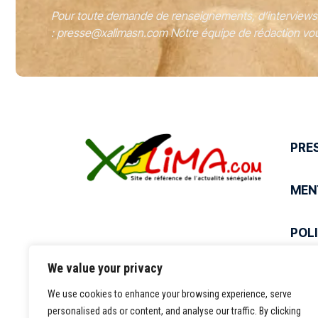
Pour toute demande de renseignements, d’interviews o
:
presse@xalimasn.com
Notre équipe de rédaction vou
PRE
MEN
POLI
We value your privacy
SER
We use cookies to enhance your browsing experience, serve
personalised ads or content, and analyse our traffic. By clicking
CON