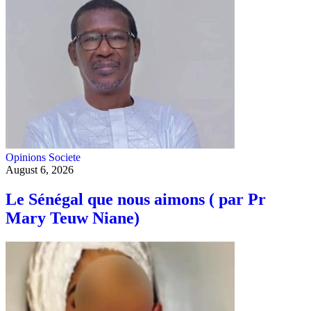
Opinions
Societe
August 6, 2026
Le Sénégal que nous aimons ( par Pr
Mary Teuw Niane)