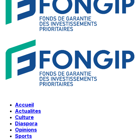
Accueil
Actualites
Culture
Diaspora
Opinions
Sports