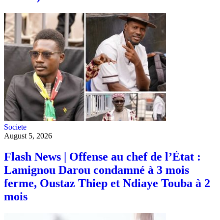
Societe
August 5, 2026
Flash News | Offense au chef de l’État :
Lamignou Darou condamné à 3 mois
ferme, Oustaz Thiep et Ndiaye Touba à 2
mois