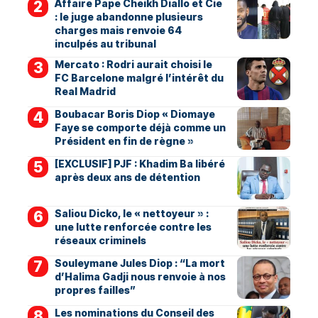
Affaire Pape Cheikh Diallo et Cie
: le juge abandonne plusieurs
charges mais renvoie 64
inculpés au tribunal
Mercato : Rodri aurait choisi le
FC Barcelone malgré l’intérêt du
Real Madrid
Boubacar Boris Diop « Diomaye
Faye se comporte déjà comme un
Président en fin de règne »
[EXCLUSIF] PJF : Khadim Ba libéré
après deux ans de détention
Saliou Dicko, le « nettoyeur » :
une lutte renforcée contre les
réseaux criminels
Souleymane Jules Diop : “La mort
d’Halima Gadji nous renvoie à nos
propres failles”
Les nominations du Conseil des