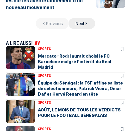
les cartes avec le lancement d’un
SOCIETE
nouveau mouvement
Previous
Next
A LIRE AUSSI
SPORTS
Mercato : Rodri aurait choisi le FC
Barcelone malgré l’intérêt du Real
Madrid
SPORTS
Équipe du Sénégal : la FSF affine sa liste
de sélectionneurs, Patrick Vieira, Omar
Daf et Hervé Renard en tête
SPORTS
AOÛT, LE MOIS DE TOUS LES VERDICTS
POUR LE FOOTBALL SÉNÉGALAIS
SPORTS