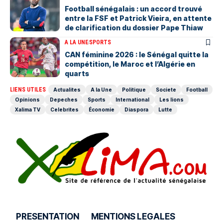
Football sénégalais : un accord trouvé
entre la FSF et Patrick Vieira, en attente
de clarification du dossier Pape Thiaw
A LA UNE
SPORTS
‎CAN féminine 2026 : le Sénégal quitte la
compétition, le Maroc et l’Algérie en
quarts
LIENS UTILES
Actualites
A la Une
Politique
Societe
Football
Opinions
Depeches
Sports
International
Les lions
Xalima TV
Celebrites
Économie
Diaspora
Lutte
PRESENTATION
MENTIONS LEGALES