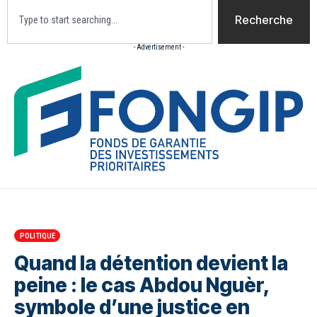
Recherche
- Advertisement -
Accueil
Actualites
Culture
Diaspora
Opini
POLITIQUE
Quand la détention devient la
peine : le cas Abdou Nguèr,
symbole d’une justice en