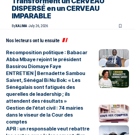
Transforment un CERVEAU
DISPERSÉ en un CERVEAU
IMPARABLE
By
XALIMA
July 26, 2026
Nos lecteurs ont lu ensuite
Recomposition politique : Babacar
POLITIQUE
Abba Mbaye rejoint le président
SOCIETE
Bassirou Diomaye Faye
ENTRETIEN | Bernadette Sambou
Saivet, Sénégal Bi Nu Bok: « Les
POLITIQUE
Sénégalais sont fatigués des
querelles de leadership ; ils
attendent des résultats »
Gestion de l’état civil : 74 mairies
POLITIQUE
dans le viseur de la Cour des
SOCIETE
comptes
APR : un responsable veut rebattre
POLITIQUE