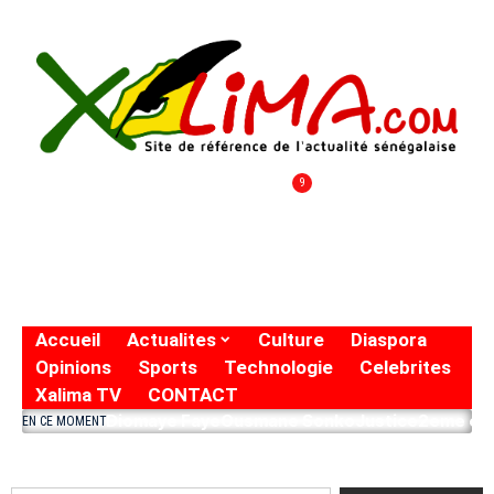
9
Accueil
Actualites
Culture
Diaspora
Opinions
Sports
Technologie
Celebrites
Xalima TV
CONTACT
Diomaye Faye
Ousmane Sonko
Justice
2eme eto
EN CE MOMENT