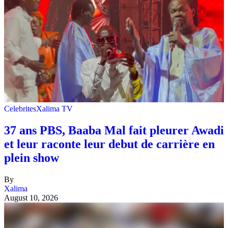
Celebrites
Xalima TV
37 ans PBS, Baaba Mal fait pleurer Awadi
et leur raconte leur debut de carrière en
plein show
By
Xalima
August 10, 2026