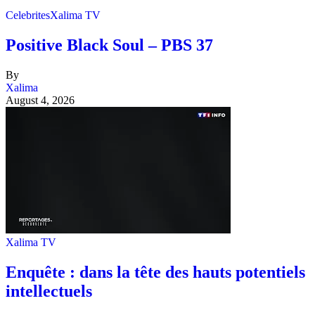
Celebrites
Xalima TV
Positive Black Soul – PBS 37
By
Xalima
August 4, 2026
Xalima TV
Enquête : dans la tête des hauts potentiels
intellectuels