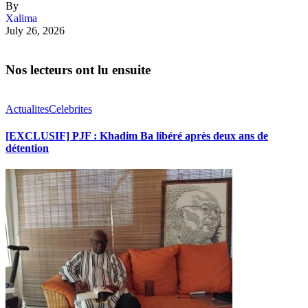
By
Xalima
July 26, 2026
Nos lecteurs ont lu ensuite
Actualites
Celebrites
[EXCLUSIF] PJF : Khadim Ba libéré après deux ans de
détention