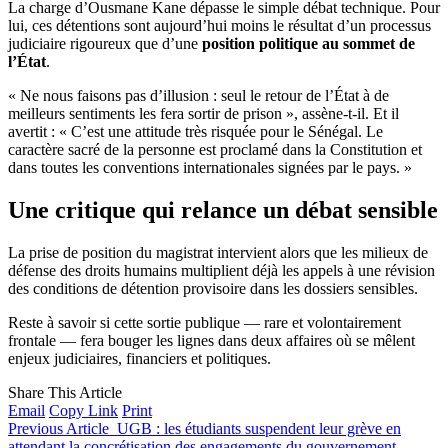
La charge d’Ousmane Kane dépasse le simple débat technique. Pour
lui, ces détentions sont aujourd’hui moins le résultat d’un processus
judiciaire rigoureux que d’une
position politique au sommet de
l’État
.
« Ne nous faisons pas d’illusion : seul le retour de l’État à de
meilleurs sentiments les fera sortir de prison », assène-t-il. Et il
avertit : « C’est une attitude très risquée pour le Sénégal. Le
caractère sacré de la personne est proclamé dans la Constitution et
dans toutes les conventions internationales signées par le pays. »
Une critique qui relance un débat sensible
La prise de position du magistrat intervient alors que les milieux de
défense des droits humains multiplient déjà les appels à une révision
des conditions de détention provisoire dans les dossiers sensibles.
Reste à savoir si cette sortie publique — rare et volontairement
frontale — fera bouger les lignes dans deux affaires où se mêlent
enjeux judiciaires, financiers et politiques.
Share This Article
Email
Copy Link
Print
Previous Article
UGB : les étudiants suspendent leur grève en
attendant la concrétisation des engagements du gouvernement