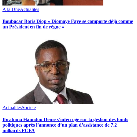
A la Une
Actualites
Boubacar Boris Diop « Diomaye Faye se comporte déjà comme
un Président en fin de règne »
Actualites
Societe
Ibrahima Hamidou Déme s’interroge sur la gestion des fonds
politiques après l’annonce d’un plan d’assistance de 7,2
milliards FCFA