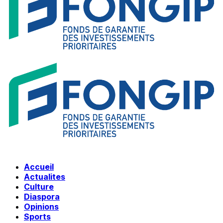
Accueil
Actualites
Culture
Diaspora
Opinions
Sports