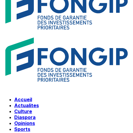
Accueil
Actualites
Culture
Diaspora
Opinions
Sports