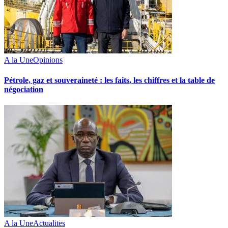
A la Une
Opinions
Pétrole, gaz et souveraineté : les faits, les chiffres et la table de
négociation
A la Une
Actualites