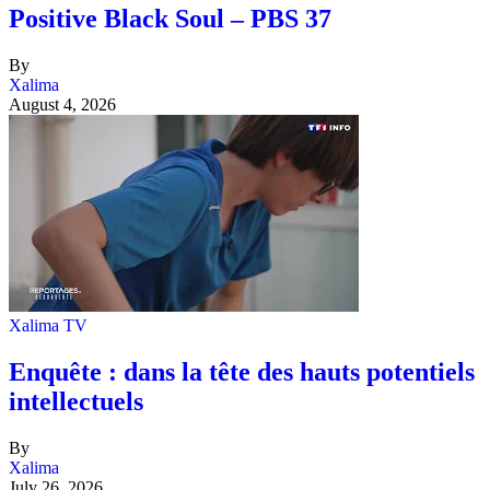
Positive Black Soul – PBS 37
By
Xalima
August 4, 2026
Xalima TV
Enquête : dans la tête des hauts potentiels
intellectuels
By
Xalima
July 26, 2026