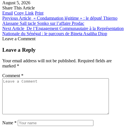
August 5, 2026
Share This Article
Email
Copy Link
Print
Previous Article
« Condamnation légitime » : le député Thierno
Alassane Sall tacle Sonko sur l’affaire Prodac
Next Article
De l’Engagement Communautaire à la Représentation
Nationale du Sénégal : le parcours de Bineta Asaliha Diop
Leave a Comment
Leave a Reply
Your email address will not be published.
Required fields are
marked
*
Comment
*
Name
*