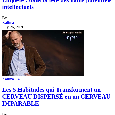
intellectuels
By
Xalima
July 26, 2026
Xalima TV
Les 5 Habitudes qui Transforment un
CERVEAU DISPERSÉ en un CERVEAU
IMPARABLE
By