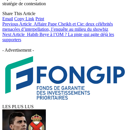
stratégie de contestation
Share This Article
Email
Copy Link
Print
Previous Article
Affaire Pape Cheikh et Cie: deux célébrités
menacées d’interpellation, l’enquête au milieu du showbiz
Next Article
Habib Beye à l’OM ? La piste qui agite déjà les
supporters
- Advertisement -
LES PLUS LUS