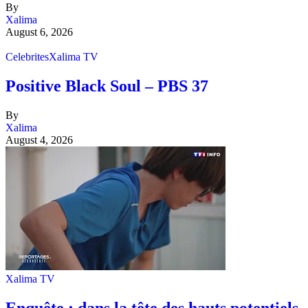
By
Xalima
August 6, 2026
Celebrites
Xalima TV
Positive Black Soul – PBS 37
By
Xalima
August 4, 2026
Xalima TV
Enquête : dans la tête des hauts potentiels