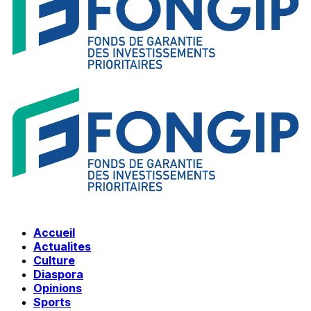
Accueil
Actualites
Culture
Diaspora
Opinions
Sports