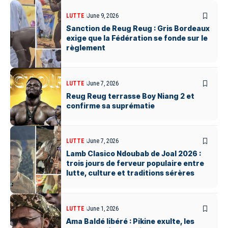
LUTTE
June 9, 2026
Sanction de Reug Reug : Gris Bordeaux
exige que la Fédération se fonde sur le
règlement
LUTTE
June 7, 2026
Reug Reug terrasse Boy Niang 2 et
confirme sa suprématie
LUTTE
June 7, 2026
Lamb Clasico Ndoubab de Joal 2026 :
trois jours de ferveur populaire entre
lutte, culture et traditions sérères
LUTTE
June 1, 2026
Ama Baldé libéré : Pikine exulte, les