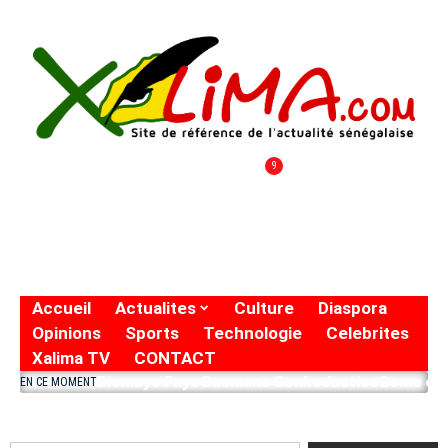
9
Accueil
Actualites
Culture
Diaspora
Opinions
Sports
Technologie
Celebrites
Xalima TV
CONTACT
Diomaye Faye
Ousmane Sonko
Justice
2eme eto
EN CE MOMENT