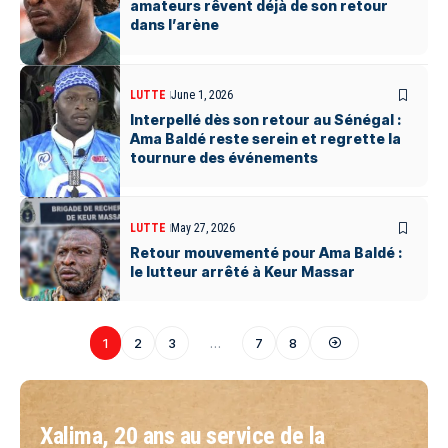
amateurs rêvent déjà de son retour
dans l’arène
LUTTE
June 1, 2026
Interpellé dès son retour au Sénégal :
Ama Baldé reste serein et regrette la
tournure des événements
LUTTE
May 27, 2026
Retour mouvementé pour Ama Baldé :
le lutteur arrêté à Keur Massar
1
2
3
…
7
8
Xalima, 20 ans au service de la