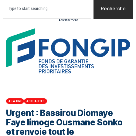
Recherche
- Advertisement -
Accueil
Actualites
Culture
Diaspora
Opini
A LA UNE
ACTUALITES
Urgent : Bassirou Diomaye
Faye limoge Ousmane Sonko
et renvoie tout le