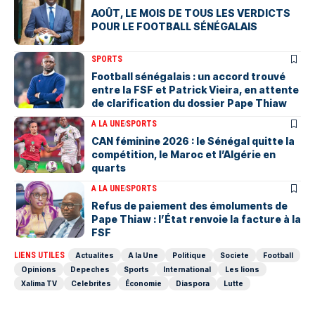
AOÛT, LE MOIS DE TOUS LES VERDICTS
POUR LE FOOTBALL SÉNÉGALAIS
SPORTS
Football sénégalais : un accord trouvé
entre la FSF et Patrick Vieira, en attente
de clarification du dossier Pape Thiaw
A LA UNE
SPORTS
‎CAN féminine 2026 : le Sénégal quitte la
compétition, le Maroc et l’Algérie en
quarts
A LA UNE
SPORTS
Refus de paiement des émoluments de
Pape Thiaw : l’État renvoie la facture à la
FSF
LIENS UTILES
Actualites
A la Une
Politique
Societe
Football
Opinions
Depeches
Sports
International
Les lions
Xalima TV
Celebrites
Économie
Diaspora
Lutte