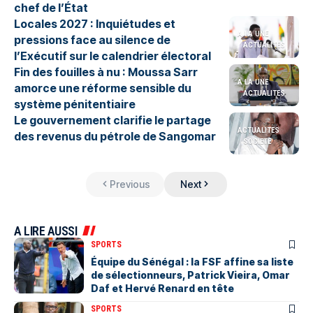
chef de l’État
Locales 2027 : Inquiétudes et
A LA UNE
pressions face au silence de
ACTUALITES
l’Exécutif sur le calendrier électoral
Fin des fouilles à nu : Moussa Sarr
A LA UNE
amorce une réforme sensible du
ACTUALITES
système pénitentiaire
Le gouvernement clarifie le partage
ACTUALITES
des revenus du pétrole de Sangomar
SOCIETE
Previous
Next
A LIRE AUSSI
SPORTS
Équipe du Sénégal : la FSF affine sa liste
de sélectionneurs, Patrick Vieira, Omar
Daf et Hervé Renard en tête
SPORTS