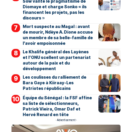
Sow vante le pragmatisme de
Diomaye et charge Sonko « ils
financent les projets, pas les
discours »
Mort suspecte au Magal : avant
de mourir, Ndèye A. Dione accuse
un membre de sa belle-famille de
l’avoir empoisonnée
Le Khalife général des Layènes
et l’ONU scellent un partenariat
autour de la paix et du
développement
Les coulisses du ralliement de
Bara Gaye à Kiiraay-Les
Patriotes républicains
Équipe du Sénégal : la FSF affine
sa liste de sélectionneurs,
Patrick Vieira, Omar Daf et
Hervé Renard en tête
- Advertisement -