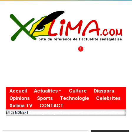
9
Accueil
Actualites
Culture
Diaspora
Opinions
Sports
Technologie
Celebrites
Xalima TV
CONTACT
Diomaye Faye
Ousmane Sonko
Justice
2eme eto
EN CE MOMENT