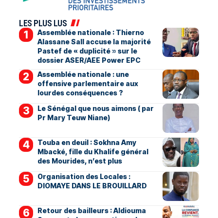
LES PLUS LUS
Assemblée nationale : Thierno
Alassane Sall accuse la majorité
Pastef de « duplicité » sur le
dossier ASER/AEE Power EPC
Assemblée nationale : une
offensive parlementaire aux
lourdes conséquences ?
Le Sénégal que nous aimons ( par
Pr Mary Teuw Niane)
Touba en deuil : Sokhna Amy
Mbacké, fille du Khalife général
des Mourides, n’est plus
Organisation des Locales :
DIOMAYE DANS LE BROUILLARD
Retour des bailleurs : Aldiouma