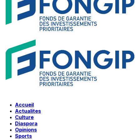
Accueil
Actualites
Culture
Diaspora
Opinions
Sports