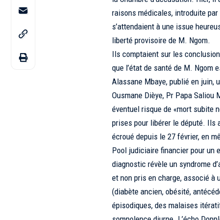
raisons médicales, introduite p
s’attendaient à une issue heureu
liberté provisoire de M. Ngom.
Ils comptaient sur les conclusio
que l’état de santé de M. Ngom es
Alassane Mbaye, publié en juin, u
Ousmane Dièye, Pr Papa Saliou M
éventuel risque de «mort subite 
prises pour libérer le député. Ils
écroué depuis le 27 février, en m
Pool judiciaire financier pour un
diagnostic révèle un syndrome d
et non pris en charge, associé à 
(diabète ancien, obésité, antécéd
épiso­diques, des malaises itérat
somnolence diurne. L’écho Dopple