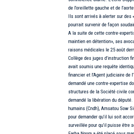
de l’oreillette gauche et de l’aor
Ils sont arrivés à alerter sur de
pourrait survenir de façon soudai
A la suite de cette contre-experti
maintien en détention», ses avoc
raisons médicales le 25 août dernie
Collège des juges d’instruction fi
avait soumis une requête identiqu
financier et l’Agent judiciaire de
demandé une contre-expertise don
structures de la Société civile c
demandé la libération du député.
humains (Cndh), Amsatou Sow Sidib
pour demander qu’il lui soit acco
surveillée pour qu’il puisse être 
Farba Ngom a été placé sous mand