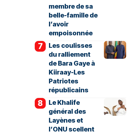
membre de sa
belle-famille de
l’avoir
empoisonnée
Les coulisses
du ralliement
de Bara Gaye à
Kiiraay-Les
Patriotes
républicains
Le Khalife
général des
Layènes et
l’ONU scellent