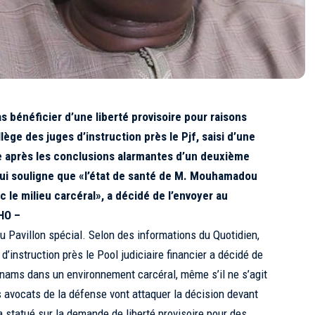
 bénéficier d’une liberté provisoire pour raisons
ège des juges d’instruction près le Pjf, saisi d’une
e après les conclusions alarmantes d’un deuxième
qui souligne que «l’état de santé de M. Mouhamadou
 le milieu carcéral», a décidé de l’envoyer au
HO –
u Pavillon spécial. Selon des informations du Quotidien,
d’instruction près le Pool judiciaire financier a décidé de
nams dans un environnement carcéral, même s’il ne s’agit
avocats de la défense vont attaquer la décision devant
 a statué sur la demande de liberté provisoire pour des