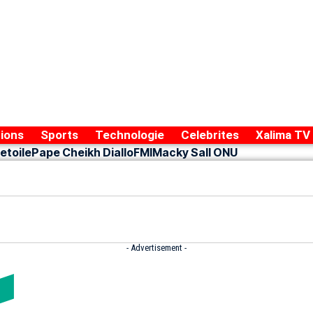
ions
Sports
Technologie
Celebrites
Xalima TV
etoile
Pape Cheikh Diallo
FMI
Macky Sall ONU
- Advertisement -