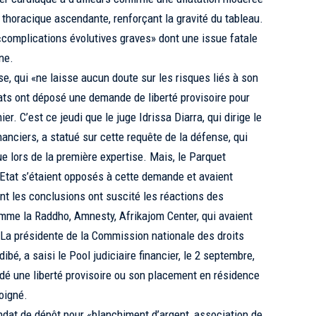
te thoracique ascendante, renforçant la gravité du tableau.
s «complications évolutives graves» dont une issue fatale
ne.
se, qui «ne laisse aucun doute sur les risques liés à son
ats ont déposé une demande de liberté provisoire pour
r. C’est ce jeudi que le juge Idrissa Diarra, qui dirige le
nanciers, a statué sur cette requête de la défense, qui
e lors de la première expertise. Mais, le Parquet
 l’Etat s’étaient opposés à cette demande et avaient
t les conclusions ont suscité les réactions des
omme la Raddho, Amnesty, Afrikajom Center, qui avaient
 La présidente de la Commission nationale des droits
é, a saisi le Pool judiciaire financier, le 2 septembre,
rdé une liberté provisoire ou son placement en résidence
soigné.
at de dépôt pour «blanchiment d’argent, association de