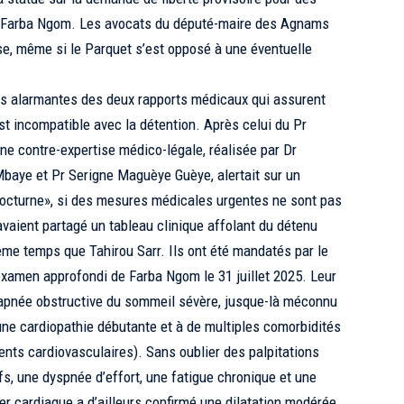
ar Farba Ngom. Les avocats du député-maire des Agnams
se, même si le Parquet s’est opposé à une éventuelle
ns alarmantes des deux rapports médicaux qui assurent
t incompatible avec la détention. Après celui du Pr
ne contre-expertise médico-légale, réalisée par Dr
baye et Pr Serigne Maguèye Guèye, alertait sur un
nocturne», si des mesures médicales urgentes ne sont pas
 avaient partagé un tableau clinique affolant du détenu
ême temps que Tahirou Sarr. Ils ont été mandatés par le
 examen approfondi de Farba Ngom le 31 juillet 2025. Leur
’apnée obstructive du sommeil sévère, jusque-là méconnu
une cardiopathie débutante et à de multiples comorbidités
ents cardiovasculaires). Sans oublier des palpitations
ifs, une dyspnée d’effort, une fatigue chronique et une
r cardiaque a d’ailleurs confirmé une dilatation modérée