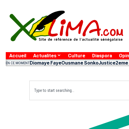
Accueil
Actualites
Culture
Diaspora
Opin
Diomaye Faye
Ousmane Sonko
Justice
2eme 
EN CE MOMENT