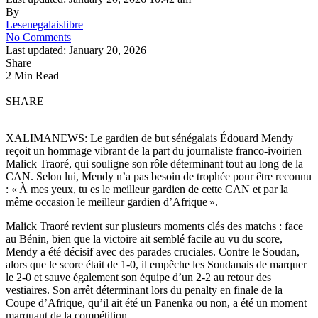
By
Lesenegalaislibre
No Comments
Last updated: January 20, 2026
Share
2 Min Read
SHARE
XALIMANEWS: Le gardien de but sénégalais Édouard Mendy
reçoit un hommage vibrant de la part du journaliste franco-ivoirien
Malick Traoré, qui souligne son rôle déterminant tout au long de la
CAN. Selon lui, Mendy n’a pas besoin de trophée pour être reconnu
: « À mes yeux, tu es le meilleur gardien de cette CAN et par la
même occasion le meilleur gardien d’Afrique ».
Malick Traoré revient sur plusieurs moments clés des matchs : face
au Bénin, bien que la victoire ait semblé facile au vu du score,
Mendy a été décisif avec des parades cruciales. Contre le Soudan,
alors que le score était de 1-0, il empêche les Soudanais de marquer
le 2-0 et sauve également son équipe d’un 2-2 au retour des
vestiaires. Son arrêt déterminant lors du penalty en finale de la
Coupe d’Afrique, qu’il ait été un Panenka ou non, a été un moment
marquant de la compétition.