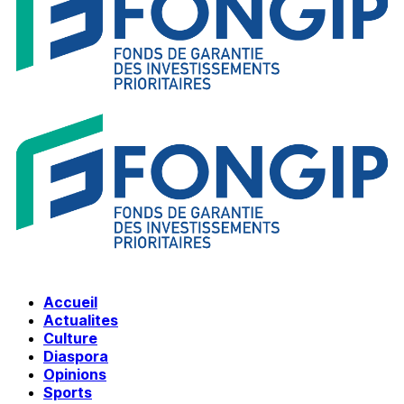
Accueil
Actualites
Culture
Diaspora
Opinions
Sports