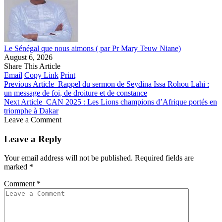
Le Sénégal que nous aimons ( par Pr Mary Teuw Niane)
August 6, 2026
Share This Article
Email
Copy Link
Print
Previous Article
Rappel du sermon de Seydina Issa Rohou Lahi :
un message de foi, de droiture et de constance
Next Article
CAN 2025 : Les Lions champions d’Afrique portés en
triomphe à Dakar
Leave a Comment
Leave a Reply
Your email address will not be published.
Required fields are
marked
*
Comment
*