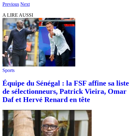
Previous
Next
A LIRE AUSSI
Sports
Équipe du Sénégal : la FSF affine sa liste
de sélectionneurs, Patrick Vieira, Omar
Daf et Hervé Renard en tête