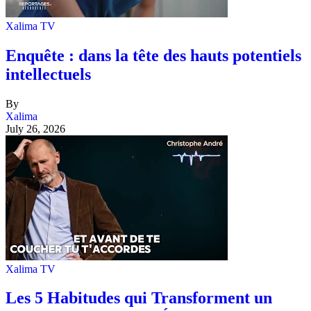
Xalima TV
Enquête : dans la tête des hauts potentiels
intellectuels
By
Xalima
July 26, 2026
Xalima TV
Les 5 Habitudes qui Transforment un