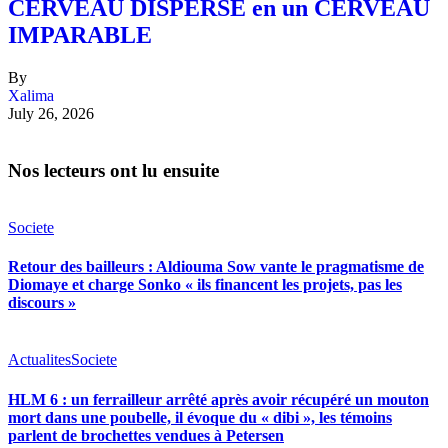
CERVEAU DISPERSÉ en un CERVEAU
IMPARABLE
By
Xalima
July 26, 2026
Nos lecteurs ont lu ensuite
Societe
Retour des bailleurs : Aldiouma Sow vante le pragmatisme de
Diomaye et charge Sonko « ils financent les projets, pas les
discours »
Actualites
Societe
HLM 6 : un ferrailleur arrêté après avoir récupéré un mouton
mort dans une poubelle, il évoque du « dibi », les témoins
parlent de brochettes vendues à Petersen