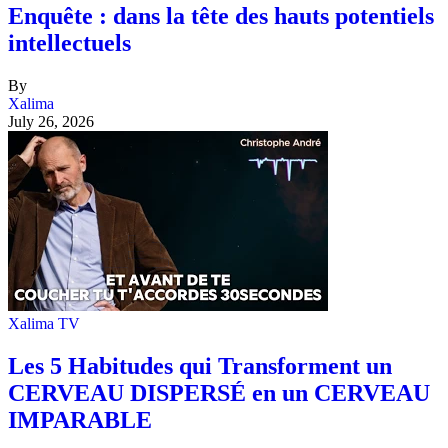
Enquête : dans la tête des hauts potentiels
intellectuels
By
Xalima
July 26, 2026
Xalima TV
Les 5 Habitudes qui Transforment un
CERVEAU DISPERSÉ en un CERVEAU
IMPARABLE