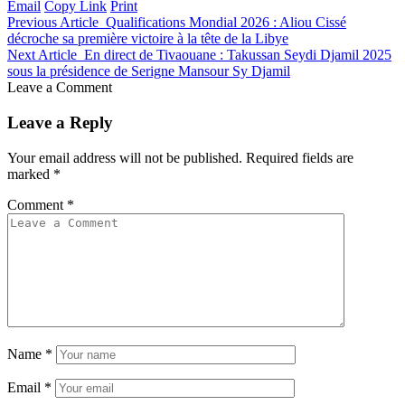
Email
Copy Link
Print
Previous Article
Qualifications Mondial 2026 : Aliou Cissé
décroche sa première victoire à la tête de la Libye
Next Article
En direct de Tivaouane : Takussan Seydi Djamil 2025
sous la présidence de Serigne Mansour Sy Djamil
Leave a Comment
Leave a Reply
Your email address will not be published.
Required fields are
marked
*
Comment
*
Name
*
Email
*