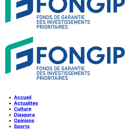
Accueil
Actualites
Culture
Diaspora
Opinions
Sports