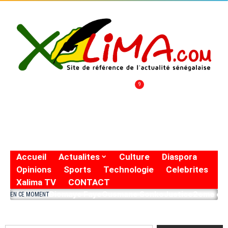
9
Accueil
Actualites
Culture
Diaspora
Opinions
Sports
Technologie
Celebrites
Xalima TV
CONTACT
Diomaye Faye
Ousmane Sonko
Justice
2eme eto
EN CE MOMENT