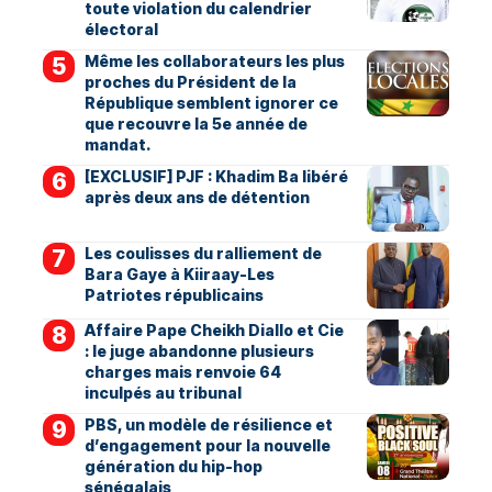
toute violation du calendrier
électoral
Même les collaborateurs les plus
proches du Président de la
République semblent ignorer ce
que recouvre la 5e année de
mandat.
[EXCLUSIF] PJF : Khadim Ba libéré
après deux ans de détention
Les coulisses du ralliement de
Bara Gaye à Kiiraay-Les
Patriotes républicains
Affaire Pape Cheikh Diallo et Cie
: le juge abandonne plusieurs
charges mais renvoie 64
inculpés au tribunal
PBS, un modèle de résilience et
d’engagement pour la nouvelle
génération du hip-hop
sénégalais