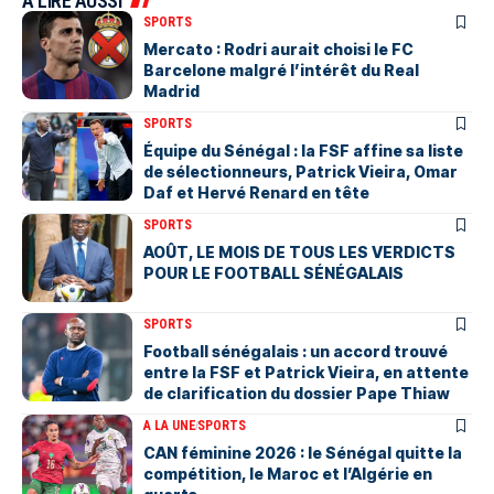
A LIRE AUSSI
SPORTS
Mercato : Rodri aurait choisi le FC
Barcelone malgré l’intérêt du Real
Madrid
SPORTS
Équipe du Sénégal : la FSF affine sa liste
de sélectionneurs, Patrick Vieira, Omar
Daf et Hervé Renard en tête
SPORTS
AOÛT, LE MOIS DE TOUS LES VERDICTS
POUR LE FOOTBALL SÉNÉGALAIS
SPORTS
Football sénégalais : un accord trouvé
entre la FSF et Patrick Vieira, en attente
de clarification du dossier Pape Thiaw
A LA UNE
SPORTS
‎CAN féminine 2026 : le Sénégal quitte la
compétition, le Maroc et l’Algérie en