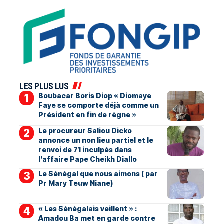
LES PLUS LUS
Boubacar Boris Diop « Diomaye
Faye se comporte déjà comme un
Président en fin de règne »
Le procureur Saliou Dicko
annonce un non lieu partiel et le
renvoi de 71 inculpés dans
l’affaire Pape Cheikh Diallo
Le Sénégal que nous aimons ( par
Pr Mary Teuw Niane)
« Les Sénégalais veillent » :
Amadou Ba met en garde contre