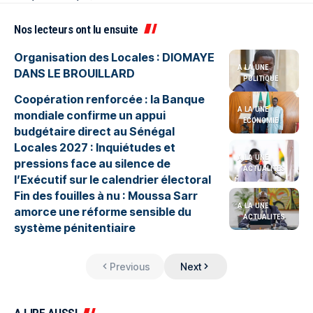
Nos lecteurs ont lu ensuite
Organisation des Locales : DIOMAYE
A LA UNE
DANS LE BROUILLARD
POLITIQUE
Coopération renforcée : la Banque
A LA UNE
mondiale confirme un appui
ÉCONOMIE
budgétaire direct au Sénégal
Locales 2027 : Inquiétudes et
A LA UNE
pressions face au silence de
ACTUALITES
l’Exécutif sur le calendrier électoral
Fin des fouilles à nu : Moussa Sarr
A LA UNE
amorce une réforme sensible du
ACTUALITES
système pénitentiaire
Previous
Next