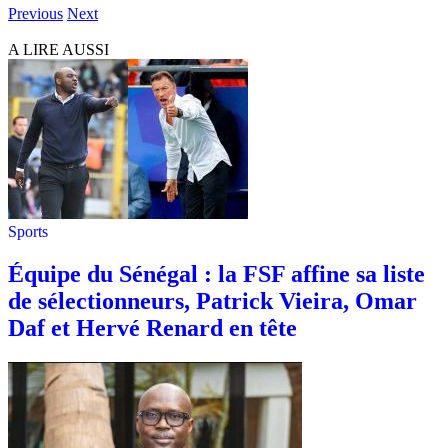
Previous
Next
A LIRE AUSSI
Sports
Équipe du Sénégal : la FSF affine sa liste
de sélectionneurs, Patrick Vieira, Omar
Daf et Hervé Renard en tête