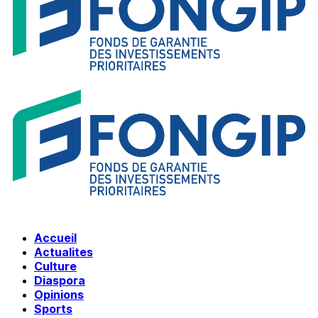
Accueil
Actualites
Culture
Diaspora
Opinions
Sports