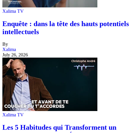
Xalima TV
Enquête : dans la tête des hauts potentiels
intellectuels
By
Xalima
July 26, 2026
Xalima TV
Les 5 Habitudes qui Transforment un