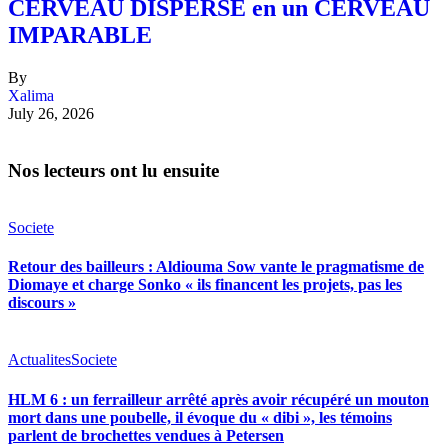
CERVEAU DISPERSÉ en un CERVEAU
IMPARABLE
By
Xalima
July 26, 2026
Nos lecteurs ont lu ensuite
Societe
Retour des bailleurs : Aldiouma Sow vante le pragmatisme de
Diomaye et charge Sonko « ils financent les projets, pas les
discours »
Actualites
Societe
HLM 6 : un ferrailleur arrêté après avoir récupéré un mouton
mort dans une poubelle, il évoque du « dibi », les témoins
parlent de brochettes vendues à Petersen