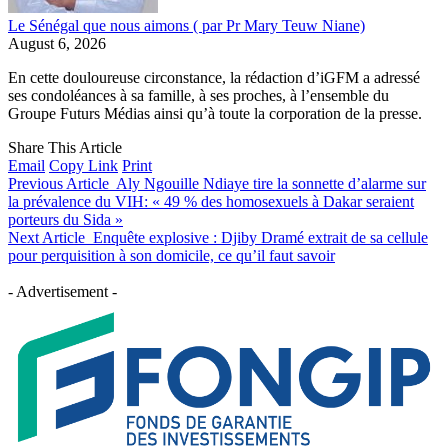
Le Sénégal que nous aimons ( par Pr Mary Teuw Niane)
August 6, 2026
En cette douloureuse circonstance, la rédaction d’iGFM a adressé
ses condoléances à sa famille, à ses proches, à l’ensemble du
Groupe Futurs Médias ainsi qu’à toute la corporation de la presse.
Share This Article
Email
Copy Link
Print
Previous Article
Aly Ngouille Ndiaye tire la sonnette d’alarme sur
la prévalence du VIH: « 49 % des homosexuels à Dakar seraient
porteurs du Sida »
Next Article
Enquête explosive : Djiby Dramé extrait de sa cellule
pour perquisition à son domicile, ce qu’il faut savoir
- Advertisement -