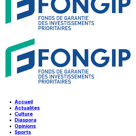
Accueil
Actualites
Culture
Diaspora
Opinions
Sports