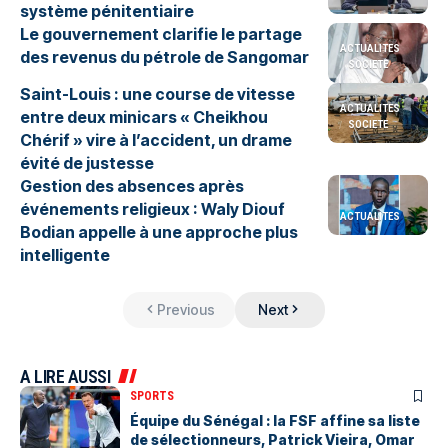
système pénitentiaire
Le gouvernement clarifie le partage
ACTUALITES
des revenus du pétrole de Sangomar
SOCIETE
Saint-Louis : une course de vitesse
ACTUALITES
entre deux minicars « Cheikhou
SOCIETE
Chérif » vire à l’accident, un drame
évité de justesse
Gestion des absences après
événements religieux : Waly Diouf
ACTUALITES
Bodian appelle à une approche plus
intelligente
Previous
Next
A LIRE AUSSI
SPORTS
Équipe du Sénégal : la FSF affine sa liste
de sélectionneurs, Patrick Vieira, Omar