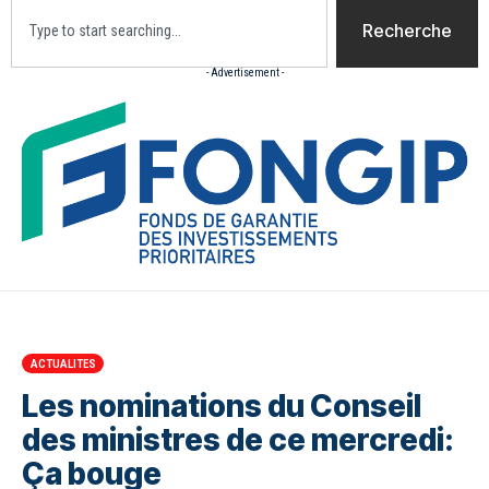
Recherche
- Advertisement -
Accueil
Actualites
Culture
Diaspora
Opini
ACTUALITES
Les nominations du Conseil
des ministres de ce mercredi:
Ça bouge