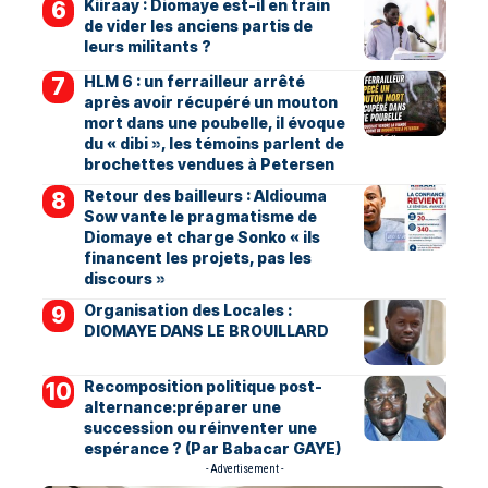
Kiiraay : Diomaye est-il en train
de vider les anciens partis de
leurs militants ?
HLM 6 : un ferrailleur arrêté
après avoir récupéré un mouton
mort dans une poubelle, il évoque
du « dibi », les témoins parlent de
brochettes vendues à Petersen
Retour des bailleurs : Aldiouma
Sow vante le pragmatisme de
Diomaye et charge Sonko « ils
financent les projets, pas les
discours »
Organisation des Locales :
DIOMAYE DANS LE BROUILLARD
Recomposition politique post-
alternance:préparer une
succession ou réinventer une
espérance ? (Par Babacar GAYE)
- Advertisement -