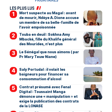
LES PLUS LUS
Mort suspecte au Magal : avant
de mourir, Ndèye A. Dione accuse
un membre de sa belle-famille de
l’avoir empoisonnée
Touba en deuil : Sokhna Amy
Mbacké, fille du Khalife général
des Mourides, n’est plus
Le Sénégal que nous aimons ( par
Pr Mary Teuw Niane)
Saly Portudal : il volait les
baigneurs pour financer sa
consommation d’alcool
Contrat présumé avec Fenal
Digital : Toussaint Manga
dénonce une « manipulation » et
exige la publication des contrats
de la LONASE