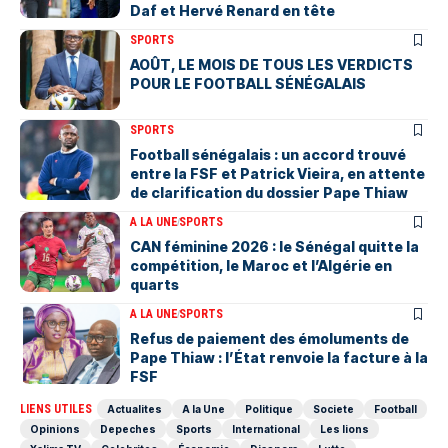
Daf et Hervé Renard en tête
SPORTS
AOÛT, LE MOIS DE TOUS LES VERDICTS
POUR LE FOOTBALL SÉNÉGALAIS
SPORTS
Football sénégalais : un accord trouvé
entre la FSF et Patrick Vieira, en attente
de clarification du dossier Pape Thiaw
A LA UNE
SPORTS
‎CAN féminine 2026 : le Sénégal quitte la
compétition, le Maroc et l’Algérie en
quarts
A LA UNE
SPORTS
Refus de paiement des émoluments de
Pape Thiaw : l’État renvoie la facture à la
FSF
LIENS UTILES
Actualites
A la Une
Politique
Societe
Football
Opinions
Depeches
Sports
International
Les lions