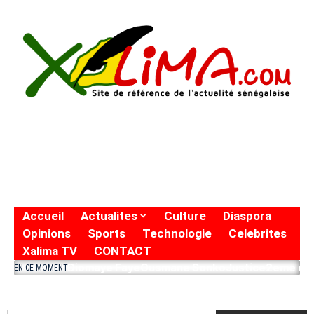
Accueil
Actualites
Culture
Diaspora
Opinions
Sports
Technologie
Celebrites
Xalima TV
CONTACT
Diomaye Faye
Ousmane Sonko
Justice
2eme eto
EN CE MOMENT