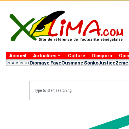
Accueil
Actualites
Culture
Diaspora
Opin
Diomaye Faye
Ousmane Sonko
Justice
2eme 
EN CE MOMENT