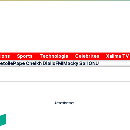
ions
Sports
Technologie
Celebrites
Xalima TV
etoile
Pape Cheikh Diallo
FMI
Macky Sall ONU
- Advertisement -