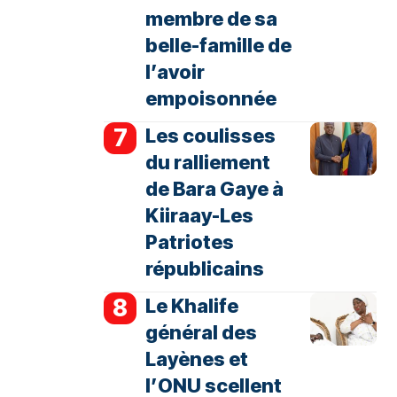
membre de sa
belle-famille de
l’avoir
empoisonnée
Les coulisses
du ralliement
de Bara Gaye à
Kiiraay-Les
Patriotes
républicains
Le Khalife
général des
Layènes et
l’ONU scellent