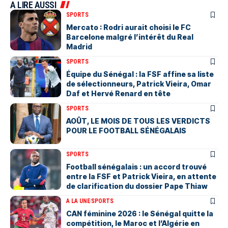
A LIRE AUSSI
SPORTS
Mercato : Rodri aurait choisi le FC
Barcelone malgré l’intérêt du Real
Madrid
SPORTS
Équipe du Sénégal : la FSF affine sa liste
de sélectionneurs, Patrick Vieira, Omar
Daf et Hervé Renard en tête
SPORTS
AOÛT, LE MOIS DE TOUS LES VERDICTS
POUR LE FOOTBALL SÉNÉGALAIS
SPORTS
Football sénégalais : un accord trouvé
entre la FSF et Patrick Vieira, en attente
de clarification du dossier Pape Thiaw
A LA UNE
SPORTS
‎CAN féminine 2026 : le Sénégal quitte la
compétition, le Maroc et l’Algérie en