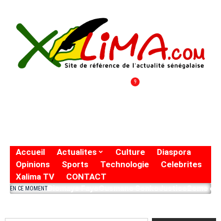
9
Accueil
Actualites
Culture
Diaspora
Opinions
Sports
Technologie
Celebrites
Xalima TV
CONTACT
Diomaye Faye
Ousmane Sonko
Justice
2eme eto
EN CE MOMENT