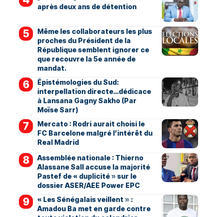
après deux ans de détention
Même les collaborateurs les plus
proches du Président de la
République semblent ignorer ce
que recouvre la 5e année de
mandat.
Épistémologies du Sud:
interpellation directe…dédicace
à Lansana Gagny Sakho (Par
Moïse Sarr)
Mercato : Rodri aurait choisi le
FC Barcelone malgré l’intérêt du
Real Madrid
Assemblée nationale : Thierno
Alassane Sall accuse la majorité
Pastef de « duplicité » sur le
dossier ASER/AEE Power EPC
« Les Sénégalais veillent » :
Amadou Ba met en garde contre