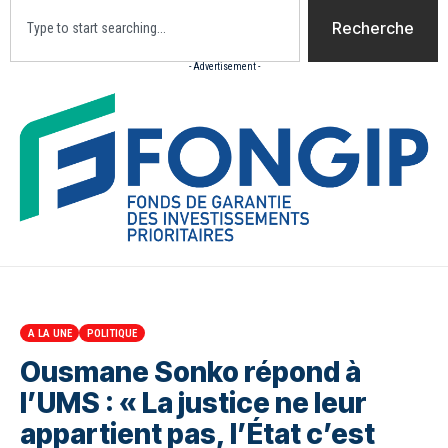
Recherche
- Advertisement -
Accueil
Actualites
Culture
Diaspora
Opini
A LA UNE
POLITIQUE
Ousmane Sonko répond à
l’UMS : « La justice ne leur
appartient pas, l’État c’est