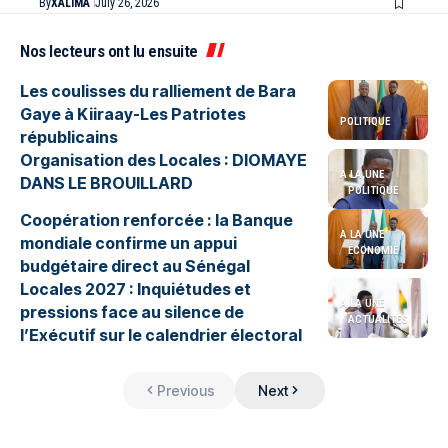
By
XALIMA
July 26, 2026
Nos lecteurs ont lu ensuite
Les coulisses du ralliement de Bara
Gaye à Kiiraay-Les Patriotes
POLITIQUE
républicains
Organisation des Locales : DIOMAYE
A LA UNE
DANS LE BROUILLARD
POLITIQUE
Coopération renforcée : la Banque
A LA UNE
mondiale confirme un appui
ÉCONOMIE
budgétaire direct au Sénégal
Locales 2027 : Inquiétudes et
A LA UNE
pressions face au silence de
ACTUALITES
l’Exécutif sur le calendrier électoral
Previous
Next