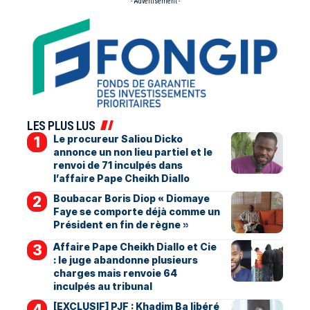
- Advertisement -
LES PLUS LUS
Le procureur Saliou Dicko
annonce un non lieu partiel et le
renvoi de 71 inculpés dans
l’affaire Pape Cheikh Diallo
Boubacar Boris Diop « Diomaye
Faye se comporte déjà comme un
Président en fin de règne »
Affaire Pape Cheikh Diallo et Cie
: le juge abandonne plusieurs
charges mais renvoie 64
inculpés au tribunal
[EXCLUSIF] PJF : Khadim Ba libéré