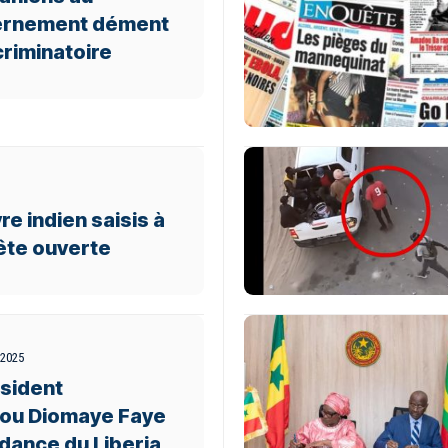
vernement dément
riminatoire
re indien saisis à
ête ouverte
 2025
ésident
rou Diomaye Faye
dance du Liberia