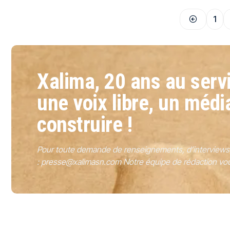
1
Xalima, 20 ans au servi
une voix libre, un médi
construire !
Pour toute demande de renseignements, d’interviews o
:
presse@xalimasn.com
Notre équipe de rédaction vou