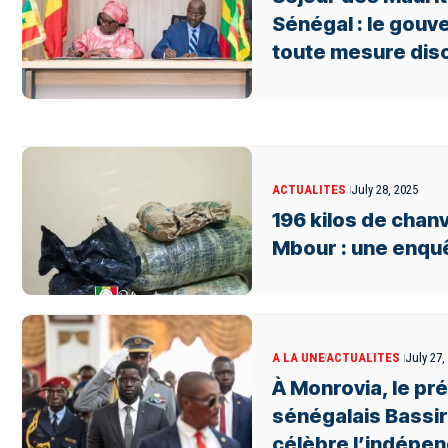
Sénégal : le gou
toute mesure disc
ACTUALITES
July 28, 2025
196 kilos de chanv
Mbour : une enqu
A LA UNE
ACTUALITES
July 27,
À Monrovia, le pr
sénégalais Bassi
célèbre l’indépen