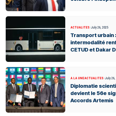
ACTUALITES
July 26, 2025
Transport urbain 
intermodalité ren
CETUD et Dakar D
A LA UNE
ACTUALITES
July 26,
Diplomatie scienti
devient le 56e si
Accords Artemis