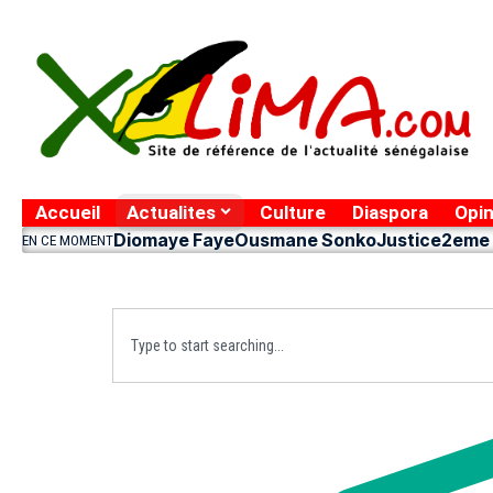
Accueil
Actualites
Culture
Diaspora
Opin
Diomaye Faye
Ousmane Sonko
Justice
2eme 
EN CE MOMENT