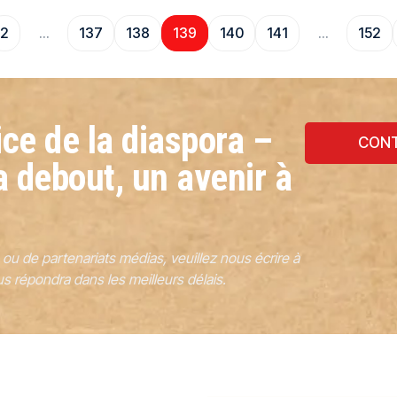
2
…
137
138
139
140
141
…
152
ce de la diaspora –
CONT
a debout, un avenir à
u de partenariats médias, veuillez nous écrire à
s répondra dans les meilleurs délais.