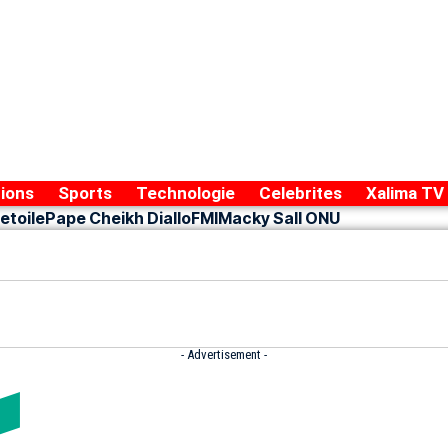
ions
Sports
Technologie
Celebrites
Xalima TV
etoile
Pape Cheikh Diallo
FMI
Macky Sall ONU
- Advertisement -