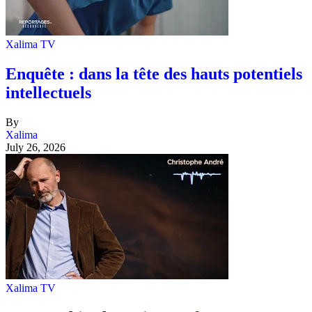
Xalima TV
Enquête : dans la tête des hauts potentiels
intellectuels
By
Xalima
July 26, 2026
Xalima TV