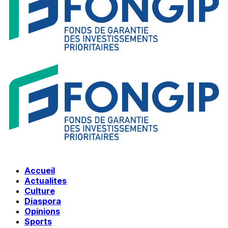
Accueil
Actualites
Culture
Diaspora
Opinions
Sports