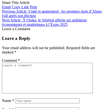
Share This Article
Email
Copy Link
Print
Previous Article
Unité et apaisement : les premiers mots d’Abass
Fall après son élection
Next Article
À Osaka, le Sénégal affiche ses ambitions
économiques et stratégiques à l’Expo 2025
Leave a Comment
Leave a Reply
Your email address will not be published.
Required fields are
marked
*
Comment
*
Name
*