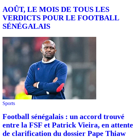
AOÛT, LE MOIS DE TOUS LES
VERDICTS POUR LE FOOTBALL
SÉNÉGALAIS
Sports
Football sénégalais : un accord trouvé
entre la FSF et Patrick Vieira, en attente
de clarification du dossier Pape Thiaw