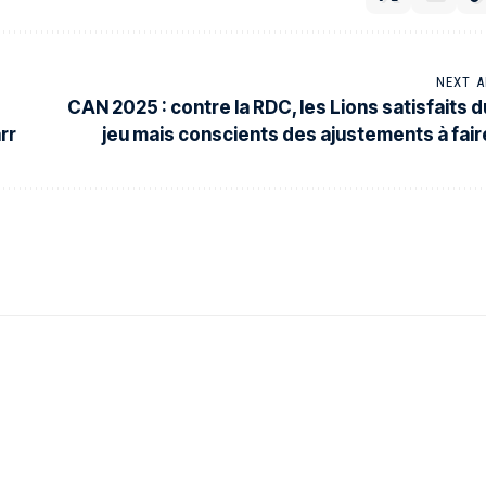
NEXT A
CAN 2025 : contre la RDC, les Lions satisfaits d
rr
jeu mais conscients des ajustements à fair