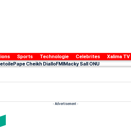
ions
Sports
Technologie
Celebrites
Xalima TV
etoile
Pape Cheikh Diallo
FMI
Macky Sall ONU
- Advertisement -