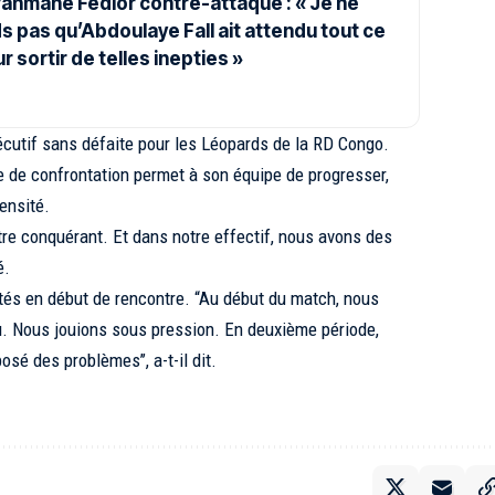
ahmane Fédior contre-attaque : « Je ne
 pas qu’Abdoulaye Fall ait attendu tout ce
 sortir de telles inepties »
écutif sans défaite pour les Léopards de la RD Congo.
 de confrontation permet à son équipe de progresser,
tensité.
être conquérant. Et dans notre effectif, nous avons des
é.
ultés en début de rencontre. “Au début du match, nous
u. Nous jouions sous pression. En deuxième période,
sé des problèmes’’, a-t-il dit.