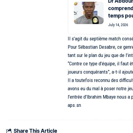
Dr Abdour
comprends
temps pour
July 14, 2026
Il s’agit du septième match cons
Pour Sébastian Desabre, ce genre
tant sur le plan du jeu que de l’in
“Contre ce type d’équipe, il faut 
joueurs conquérants”, a-t-il ajout
Il a toutefois reconnu des diffic
avons eu du mal à poser notre je
l’entrée d’Ibrahim Mbaye nous a po
aps.sn
Share This Article