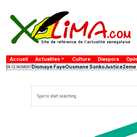
Accueil
Actualites
Culture
Diaspora
Opin
Diomaye Faye
Ousmane Sonko
Justice
2eme 
EN CE MOMENT