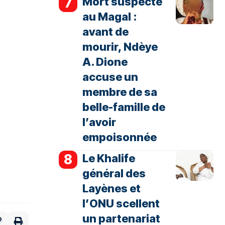
Mort suspecte
au Magal :
avant de
mourir, Ndèye
A. Dione
accuse un
membre de sa
belle-famille de
l’avoir
empoisonnée
Le Khalife
général des
Layènes et
l’ONU scellent
un partenariat