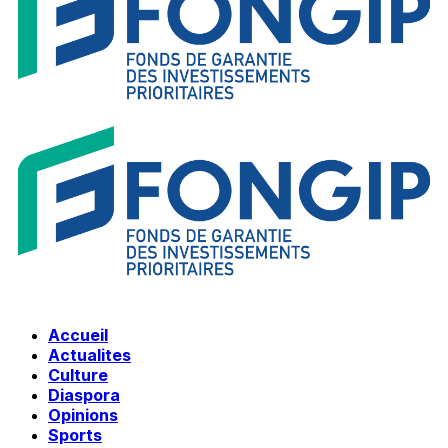
Accueil
Actualites
Culture
Diaspora
Opinions
Sports