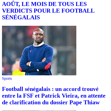
AOÛT, LE MOIS DE TOUS LES
VERDICTS POUR LE FOOTBALL
SÉNÉGALAIS
Sports
Football sénégalais : un accord trouvé
entre la FSF et Patrick Vieira, en attente
de clarification du dossier Pape Thiaw