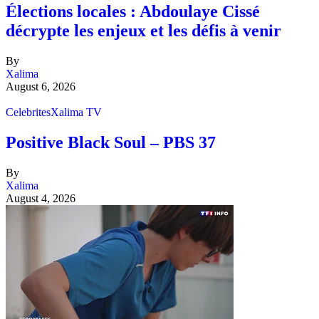
Élections locales : Abdoulaye Cissé
décrypte les enjeux et les défis à venir
By
Xalima
August 6, 2026
Celebrites
Xalima TV
Positive Black Soul – PBS 37
By
Xalima
August 4, 2026