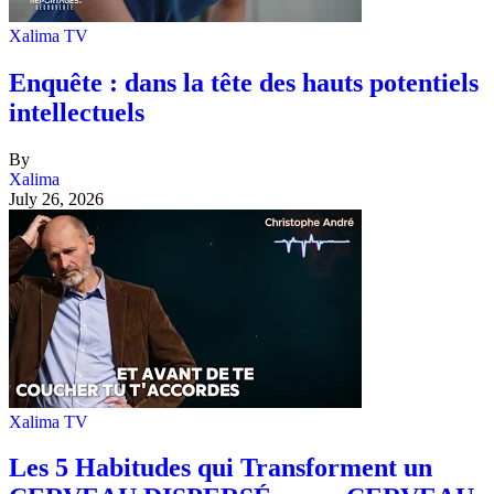
Xalima TV
Enquête : dans la tête des hauts potentiels
intellectuels
By
Xalima
July 26, 2026
Xalima TV
Les 5 Habitudes qui Transforment un