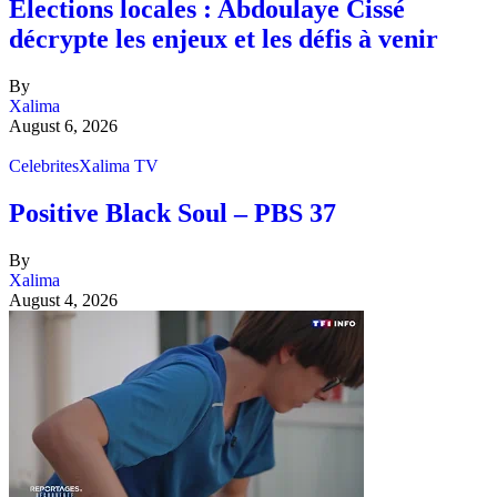
Élections locales : Abdoulaye Cissé
décrypte les enjeux et les défis à venir
By
Xalima
August 6, 2026
Celebrites
Xalima TV
Positive Black Soul – PBS 37
By
Xalima
August 4, 2026