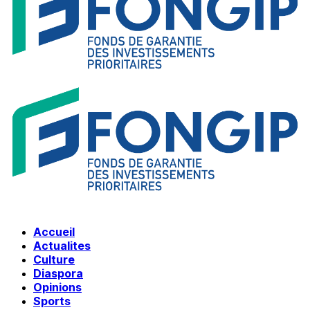
Accueil
Actualites
Culture
Diaspora
Opinions
Sports