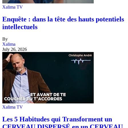
Xalima TV
Enquête : dans la tête des hauts potentiels
intellectuels
By
Xalima
July 26, 2026
Xalima TV
Les 5 Habitudes qui Transforment un
CERVEAU DISPERSÉ en un CERVEAU