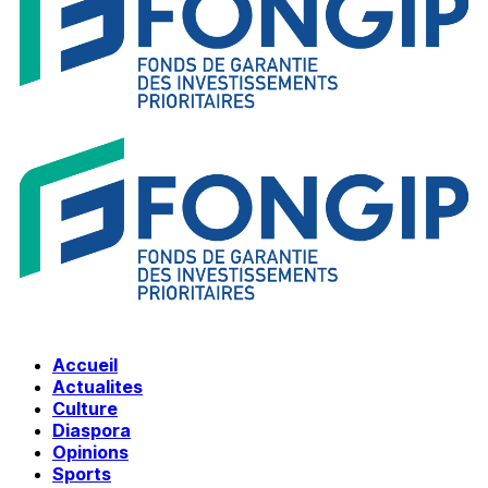
Accueil
Actualites
Culture
Diaspora
Opinions
Sports