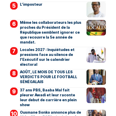
L’imposteur
Même les collaborateurs les plus
proches du Président de la
République semblent ignorer ce
que recouvre la 5e année de
mandat.
Locales 2027 : Inquiétudes et
pressions face au silence de
l’Exécutif sur le calendrier
électoral
AOÛT, LE MOIS DE TOUS LES
VERDICTS POUR LE FOOTBALL
SÉNÉGALAIS
37 ans PBS, Baaba Mal fait
pleurer Awadi et leur raconte
leur debut de carrière en plein
show
Ousmane Sonko annonce plus de