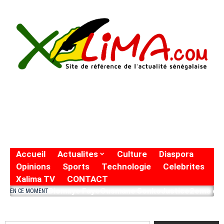
Accueil
Actualites
Culture
Diaspora
Opinions
Sports
Technologie
Celebrites
Xalima TV
CONTACT
Diomaye Faye
Ousmane Sonko
Justice
2eme eto
EN CE MOMENT