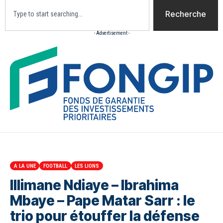
Recherche
- Advertisement -
Accueil
Actualites
Culture
Diaspora
Opini
A LA UNE
FOOTBALL
LES LIONS
Illimane Ndiaye – Ibrahima
Mbaye – Pape Matar Sarr : le
trio pour étouffer la défense