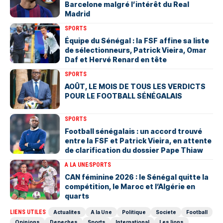
Barcelone malgré l’intérêt du Real
Madrid
SPORTS
Équipe du Sénégal : la FSF affine sa liste
de sélectionneurs, Patrick Vieira, Omar
Daf et Hervé Renard en tête
SPORTS
AOÛT, LE MOIS DE TOUS LES VERDICTS
POUR LE FOOTBALL SÉNÉGALAIS
SPORTS
Football sénégalais : un accord trouvé
entre la FSF et Patrick Vieira, en attente
de clarification du dossier Pape Thiaw
A LA UNE
SPORTS
‎CAN féminine 2026 : le Sénégal quitte la
compétition, le Maroc et l’Algérie en
quarts
LIENS UTILES
Actualites
A la Une
Politique
Societe
Football
Opinions
Depeches
Sports
International
Les lions