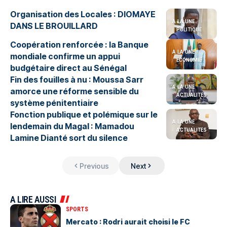
Organisation des Locales : DIOMAYE
A LA UNE
DANS LE BROUILLARD
POLITIQUE
Coopération renforcée : la Banque
A LA UNE
mondiale confirme un appui
ÉCONOMIE
budgétaire direct au Sénégal
Fin des fouilles à nu : Moussa Sarr
A LA UNE
amorce une réforme sensible du
ACTUALITES
système pénitentiaire
Fonction publique et polémique sur le
A LA UNE
lendemain du Magal : Mamadou
ACTUALITES
Lamine Dianté sort du silence
Previous
Next
A LIRE AUSSI
SPORTS
Mercato : Rodri aurait choisi le FC