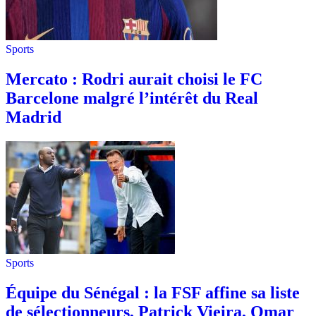
Sports
Mercato : Rodri aurait choisi le FC
Barcelone malgré l’intérêt du Real
Madrid
Sports
Équipe du Sénégal : la FSF affine sa liste
de sélectionneurs, Patrick Vieira, Omar