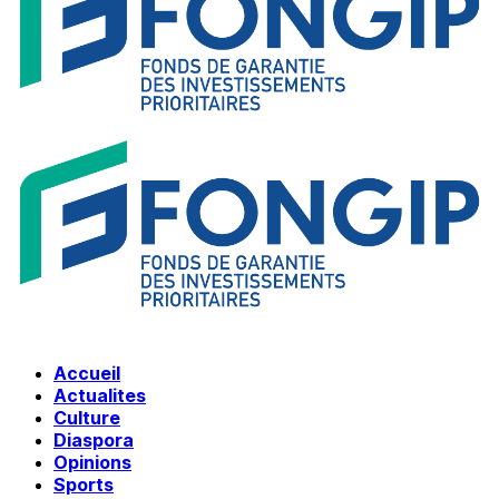
Accueil
Actualites
Culture
Diaspora
Opinions
Sports