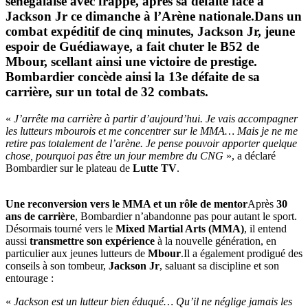
sénégalaise avec frappe, après sa
défaite face à
Jackson Jr
ce dimanche à l’Arène nationale.Dans un
combat expéditif de cinq minutes,
Jackson Jr
, jeune
espoir de Guédiawaye, a fait chuter le B52 de
Mbour, scellant ainsi une
victoire de prestige
.
Bombardier concède ainsi la
13e défaite de sa
carrière
, sur un total de
32 combats
.
«
J’arrête ma carrière à partir d’aujourd’hui. Je vais accompagner
les lutteurs mbourois et me concentrer sur le MMA… Mais je ne me
retire pas totalement de l’arène. Je pense pouvoir apporter quelque
chose, pourquoi pas être un jour membre du CNG
», a déclaré
Bombardier sur le plateau de
Lutte TV
.
Une reconversion vers le MMA et un rôle de mentor
Après
30
ans de carrière
, Bombardier n’abandonne pas pour autant le sport.
Désormais tourné vers le
Mixed Martial Arts (MMA)
, il entend
aussi
transmettre son expérience
à la nouvelle génération, en
particulier aux jeunes lutteurs de
Mbour
.Il a également prodigué des
conseils à son tombeur,
Jackson Jr
, saluant sa discipline et son
entourage :
«
Jackson est un lutteur bien éduqué… Qu’il ne néglige jamais les