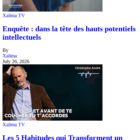
Xalima TV
Enquête : dans la tête des hauts potentiels
intellectuels
By
Xalima
July 26, 2026
Xalima TV
Les 5 Habitudes qui Transforment un