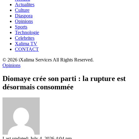
Actualites
Culture
Diaspora
Opinions
Sports
Technologie
Celebrites
Xalima TV
CONTACT
© 2026 iXalima Services All Rights Reserved.
Opinions
Diomaye crée son parti : la rupture est
désormais consommée
Last updated: July 4, 2026 4:04 pm