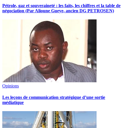
Pétrole, gaz et souveraineté : les faits, les chiffres et la table de
négociation (Par Alioune Gueye, ancien DG PETROSEN)
Opinions
Les leçons de communication stratégique d’une sortie
médiatique