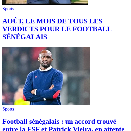
Sports
AOÛT, LE MOIS DE TOUS LES
VERDICTS POUR LE FOOTBALL
SÉNÉGALAIS
Sports
Football sénégalais : un accord trouvé
entre la FSF et Patrick Vieira, en attente