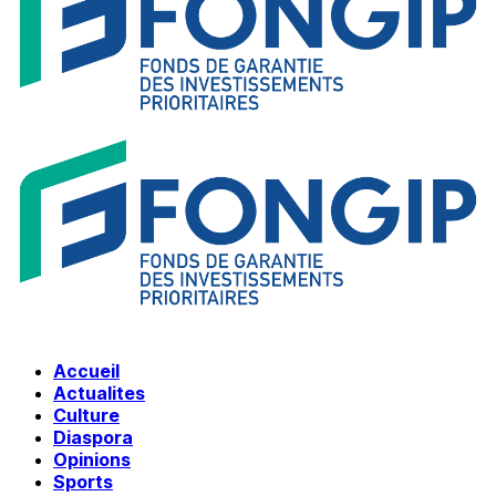
Accueil
Actualites
Culture
Diaspora
Opinions
Sports