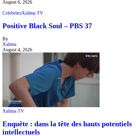
August 6, 2026
Celebrites
Xalima TV
Positive Black Soul – PBS 37
By
Xalima
August 4, 2026
Xalima TV
Enquête : dans la tête des hauts potentiels
intellectuels