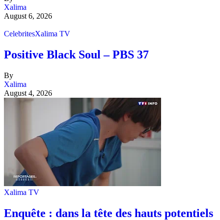
Xalima
August 6, 2026
Celebrites
Xalima TV
Positive Black Soul – PBS 37
By
Xalima
August 4, 2026
Xalima TV
Enquête : dans la tête des hauts potentiels