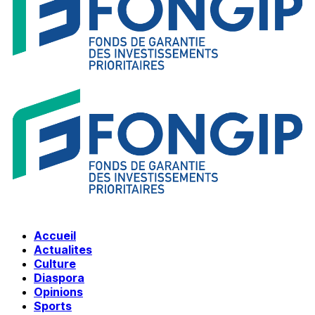
Accueil
Actualites
Culture
Diaspora
Opinions
Sports