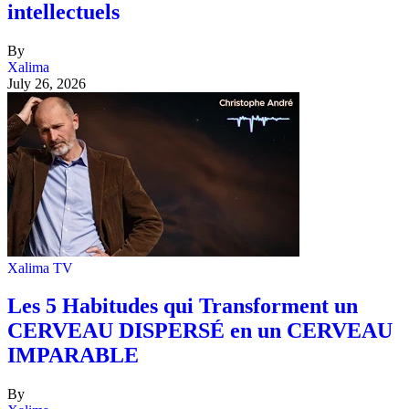
intellectuels
By
Xalima
July 26, 2026
Xalima TV
Les 5 Habitudes qui Transforment un
CERVEAU DISPERSÉ en un CERVEAU
IMPARABLE
By