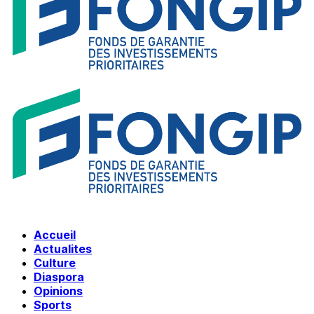
Accueil
Actualites
Culture
Diaspora
Opinions
Sports