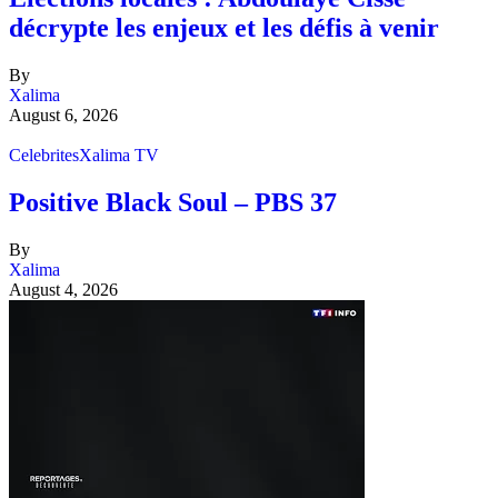
décrypte les enjeux et les défis à venir
By
Xalima
August 6, 2026
Celebrites
Xalima TV
Positive Black Soul – PBS 37
By
Xalima
August 4, 2026