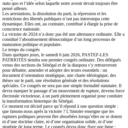
statu quo et l’idée selon laquelle notre avenir devait toujours être
pensé ailleurs.
Les arrestations, la dissolution du parti, la répression et les
restrictions des libertés publiques n’ont pas interrompu cette
dynamique. Elles ont, au contraire, contribué à élargir la prise de
conscience nationale.
La victoire de 2024 n’a donc pas été une alternance ordinaire. Elle a
constitué l’aboutissement démocratique d’un long processus de
maturation politique et populaire.
Le temps du congrès
Dans quelques jours, le samedi 6 juin 2026, PASTEF-LES
PATRIOTES tiendra son premier congrès ordinaire. Des délégués
venus des sections du Sénégal et de la diaspora s’y retrouveront
pour débattre, amender et adopter des textes essentiels : un
document d’orientation stratégique, une charte idéologique, des
thèses sur le parti, une résolution générale et des résolutions
spéciales. Ce congrès ne sera pas une simple formalité statutaire. Il
devra marquer le passage d’un mouvement de rupture, devenu force
électorale victorieuse, à un parti pleinement organisé pour conduire
la transformation historique du Sénégal.
Ce moment est décisif parce qu’il répond à une question simple :
que faisons-nous après la victoire ? L’histoire enseigne que les
ruptures politiques peuvent être absorbées lorsqu’elles ne se dotent
ni d’une doctrine claire, ni d’une organisation solide, ni d’une
stratégie de long terme. Le congrès devra donc fixer une ligne :