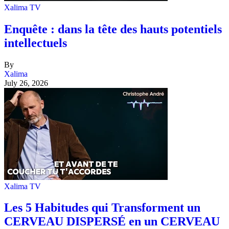
Xalima TV
Enquête : dans la tête des hauts potentiels
intellectuels
By
Xalima
July 26, 2026
Xalima TV
Les 5 Habitudes qui Transforment un
CERVEAU DISPERSÉ en un CERVEAU