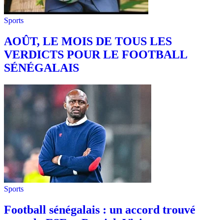
Sports
AOÛT, LE MOIS DE TOUS LES
VERDICTS POUR LE FOOTBALL
SÉNÉGALAIS
Sports
Football sénégalais : un accord trouvé