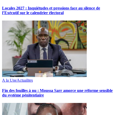
Locales 2027 : Inquiétudes et pressions face au silence de
l’Exécutif sur le calendrier électoral
A la Une
Actualites
Fin des fouilles à nu : Moussa Sarr amorce une réforme sensible
du système pénitentiaire