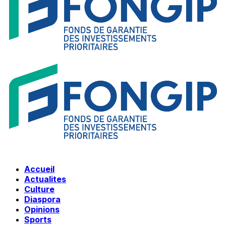
Accueil
Actualites
Culture
Diaspora
Opinions
Sports