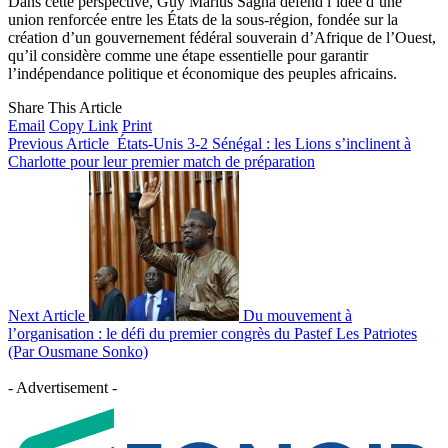
Dans cette perspective, Guy Marius Sagna défend l’idée d’une
union renforcée entre les États de la sous-région, fondée sur la
création d’un gouvernement fédéral souverain d’Afrique de l’Ouest,
qu’il considère comme une étape essentielle pour garantir
l’indépendance politique et économique des peuples africains.
Share This Article
Email
Copy Link
Print
Previous Article
États-Unis 3-2 Sénégal : les Lions s’inclinent à
Charlotte pour leur premier match de préparation
Next Article
Du mouvement à
l’organisation : le défi du premier congrès du Pastef Les Patriotes
(Par Ousmane Sonko)
- Advertisement -