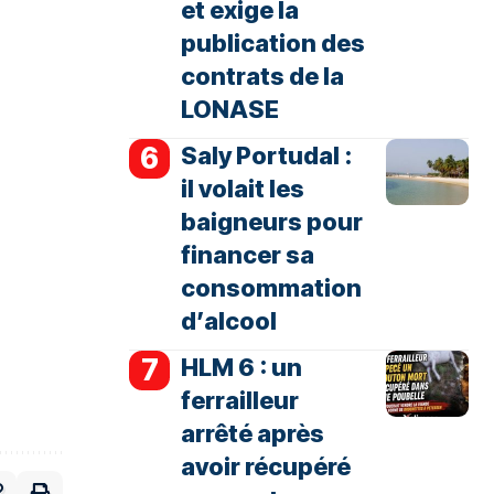
et exige la
publication des
contrats de la
LONASE
Saly Portudal :
il volait les
baigneurs pour
financer sa
consommation
d’alcool
HLM 6 : un
ferrailleur
arrêté après
avoir récupéré