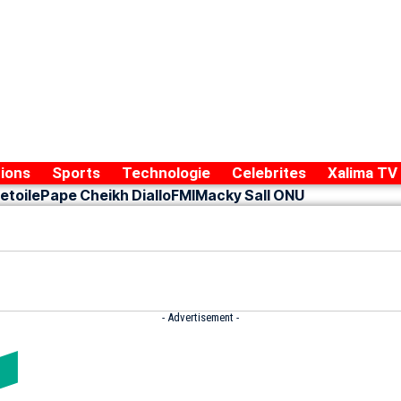
ions
Sports
Technologie
Celebrites
Xalima TV
etoile
Pape Cheikh Diallo
FMI
Macky Sall ONU
- Advertisement -