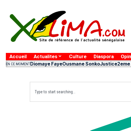
Accueil
Actualites
Culture
Diaspora
Opin
Diomaye Faye
Ousmane Sonko
Justice
2eme 
EN CE MOMENT