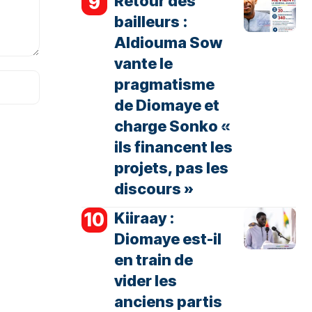
Retour des
bailleurs :
Aldiouma Sow
vante le
pragmatisme
de Diomaye et
charge Sonko «
ils financent les
projets, pas les
discours »
Kiiraay :
Diomaye est-il
en train de
vider les
anciens partis