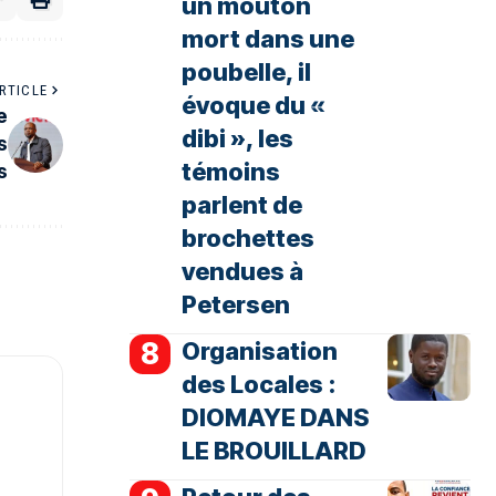
un mouton
mort dans une
poubelle, il
RTICLE
évoque du «
e
dibi », les
s
témoins
s
parlent de
brochettes
vendues à
Petersen
Organisation
des Locales :
DIOMAYE DANS
LE BROUILLARD