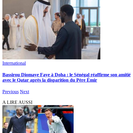
International
Bassirou Diomaye Faye à Doha : le Sénégal réaffirme son amitié
avec le Qatar après la disparition du Père Émir
Previous
Next
A LIRE AUSSI