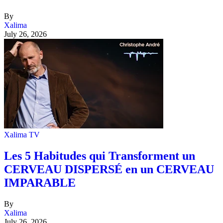
By
Xalima
July 26, 2026
Xalima TV
Les 5 Habitudes qui Transforment un
CERVEAU DISPERSÉ en un CERVEAU
IMPARABLE
By
Xalima
July 26, 2026