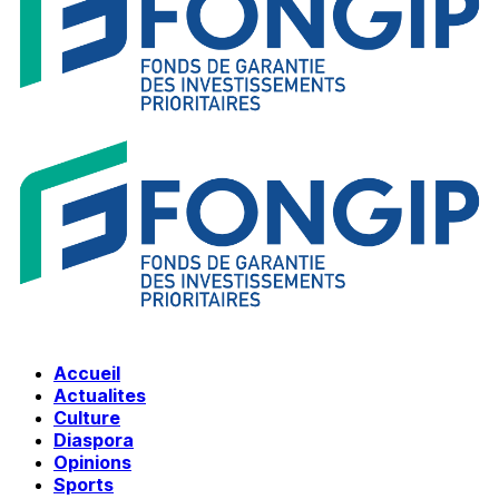
Accueil
Actualites
Culture
Diaspora
Opinions
Sports