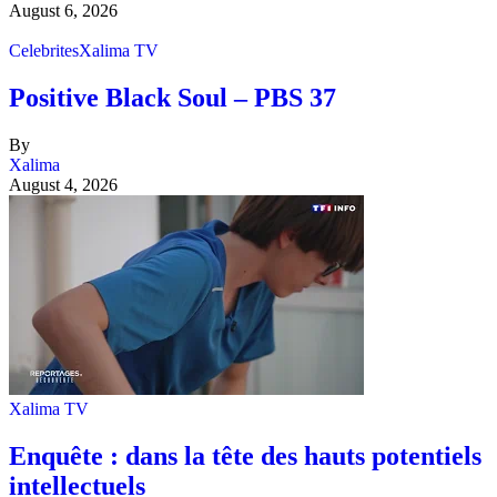
August 6, 2026
Celebrites
Xalima TV
Positive Black Soul – PBS 37
By
Xalima
August 4, 2026
Xalima TV
Enquête : dans la tête des hauts potentiels
intellectuels