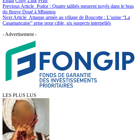
Email
Copy Link
Print
Previous Article
Podor : Quatre talibés meurent noyés dans le bras
du fleuve Doué à Mbantou
Next Article
Attaque armée au village de Boucotte : L’usine “La
Casamançaise” prise pour cible, six suspects interpellés
- Advertisement -
LES PLUS LUS