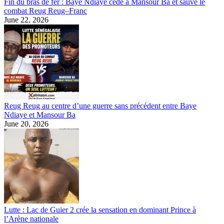
Fin du bras de fer : Baye Ndiaye cède à Mansour Ba et sauve le
combat Reug Reug–Franc
June 22, 2026
Reug Reug au centre d’une guerre sans précédent entre Baye
Ndiaye et Mansour Ba
June 20, 2026
Lutte : Lac de Guier 2 crée la sensation en dominant Prince à
l’Arène nationale