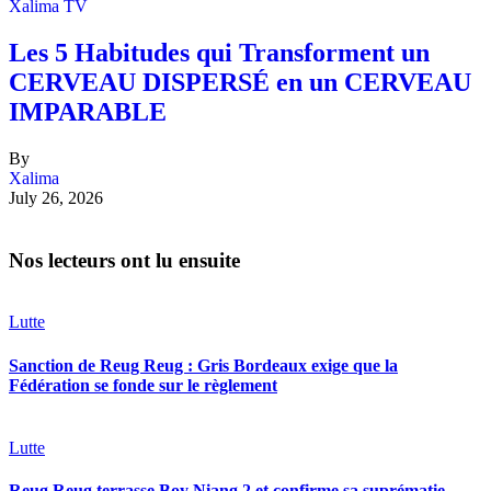
Xalima TV
Les 5 Habitudes qui Transforment un
CERVEAU DISPERSÉ en un CERVEAU
IMPARABLE
By
Xalima
July 26, 2026
Nos lecteurs ont lu ensuite
Lutte
Sanction de Reug Reug : Gris Bordeaux exige que la
Fédération se fonde sur le règlement
Lutte
Reug Reug terrasse Boy Niang 2 et confirme sa suprématie