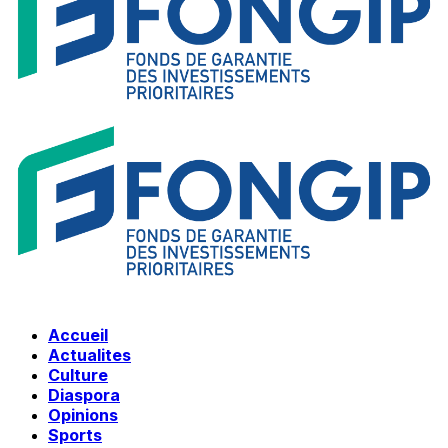
Accueil
Actualites
Culture
Diaspora
Opinions
Sports