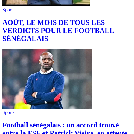
Sports
AOÛT, LE MOIS DE TOUS LES
VERDICTS POUR LE FOOTBALL
SÉNÉGALAIS
Sports
Football sénégalais : un accord trouvé
entre la FSF et Patrick Vieira, en attente