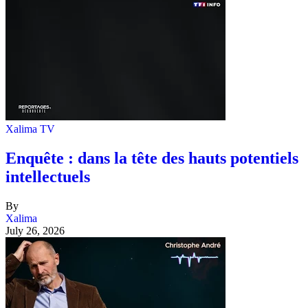
Xalima TV
Enquête : dans la tête des hauts potentiels
intellectuels
By
Xalima
July 26, 2026