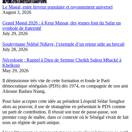
Le Magal, entre ferveur populaire et rayonnement universel
August 3, 2026
Grand Magal 2026 : à Keur Massar, des jeunes font du Safar un
symbole de fraternité
July 29, 2026
Souleymane Ndéné Ndiaye, l’exemple d’un retour utile au bercail
July 28, 2026
Nécrologie : Rappel à Dieu de Serigne Cheikh Saliou Mbacké à
Khelkom
May 29, 2026
Il démissionne très vite de cette formation et fonde le Parti
démocratique sénégalais (PDS) dès 1974, en compagnie de son ami
Alioune Badara Niang.
Pour faire accepter cette idée au président Léopold Sédar Senghor
alors au pouvoir, il use de stratagème en présentant le PDS comme
un parti de contribution. Il réussit son tour de passe-passe, son
premier coup de maître, dans ce contexte où le Sénégal vivait de fait
sous un régime de parti unique.