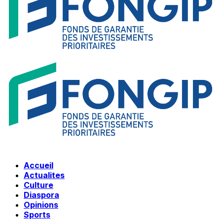
Accueil
Actualites
Culture
Diaspora
Opinions
Sports