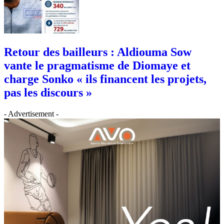
Retour des bailleurs : Aldiouma Sow
vante le pragmatisme de Diomaye et
charge Sonko « ils financent les projets,
pas les discours »
- Advertisement -