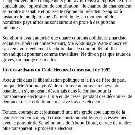
L’appétit venant en mangeant et pour avoir réussi à imposer ce qu’il
appelait une “opposition de contribution”, le chantre du changement
se montre insatiable et pousse le régime du président Senghor à
instaurer le multipartisme, d’abord limité, au moment où de
nombreux pays africains sont surtout en proie à des putschs
militaires.
Senghor n’ayant autorisé que quatre courants politiques (marxiste,
socialiste, libéral et conservateur), Me Abdoulaye Wade s’inscrivit,
sans en avoir réellement le choix, dans le courant libéral. Il se
revendiquait pourtant comme travailliste. Ne dit-on pas que faute de
grives, on mange des merles.
Un des artisans du Code électoral consensuel de 1992
Acteur clé dans la libéralisation politique et la fin de l’ère de parti
unique, Me Abdoulaye Wade se trouve un nouveau cheval de
bataille, en s’engageant désormais dans le combat pour la
transparence électorale. Il n’a eu de cesse, pendant des décennies, de
dénoncer des cas de fraude massive lors des élections.
Tenace, courageux et jouissant d’une très grade cote auprès de la
jeunesse en particulier, il croise constamment le fer successivement
avec le pouvoir de Senghor, puis de Abdou Diouf, en vue de rendre
plus transparent le processus électoral.