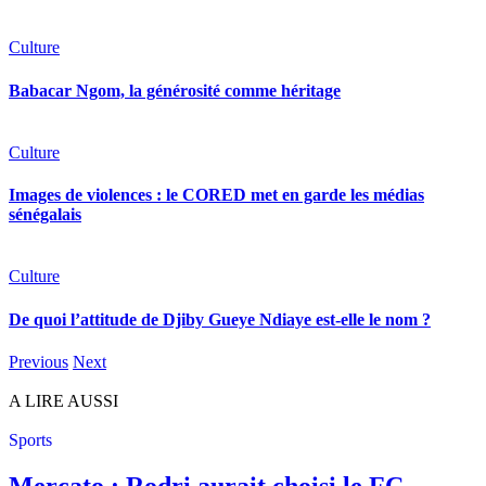
Culture
Babacar Ngom, la générosité comme héritage
Culture
Images de violences : le CORED met en garde les médias
sénégalais
Culture
De quoi l’attitude de Djiby Gueye Ndiaye est-elle le nom ?
Previous
Next
A LIRE AUSSI
Sports
Mercato : Rodri aurait choisi le FC