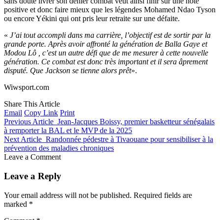
sans doute livrer son denier combat veut ainsi finir sur une note
positive et donc faire mieux que les légendes Mohamed Ndao Tyson
ou encore Yékini qui ont pris leur retraite sur une défaite.
«
J’ai tout accompli dans ma carrière, l’objectif est de sortir par la
grande porte. Après avoir affronté la génération de Balla Gaye et
Modou Lô , c’est un autre défi que de me mesurer à cette nouvelle
génération. Ce combat est donc très important et il sera âprement
disputé. Que Jackson se tienne alors prêt
».
Wiwsport.com
Share This Article
Email
Copy Link
Print
Previous Article
Jean-Jacques Boissy, premier basketteur sénégalais
à remporter la BAL et le MVP de la 2025
Next Article
Randonnée pédestre à Tivaouane pour sensibiliser à la
prévention des maladies chroniques
Leave a Comment
Leave a Reply
Your email address will not be published.
Required fields are
marked
*