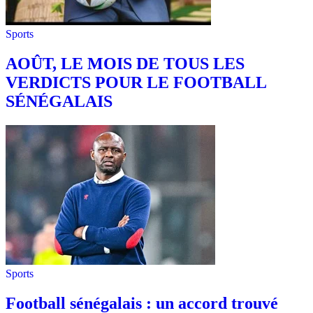
Sports
AOÛT, LE MOIS DE TOUS LES
VERDICTS POUR LE FOOTBALL
SÉNÉGALAIS
Sports
Football sénégalais : un accord trouvé