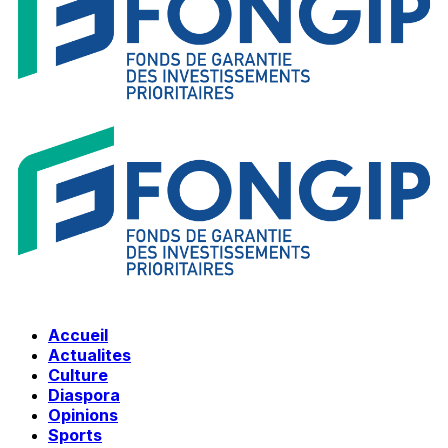
Accueil
Actualites
Culture
Diaspora
Opinions
Sports