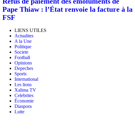
Refus de paiement des émoluments de
Pape Thiaw : l’État renvoie la facture à la
FSF
LIENS UTILES
Actualites
A la Une
Politique
Societe
Football
Opinions
Depeches
Sports
International
Les lions
Xalima TV
Celebrites
Économie
Diaspora
Lutte