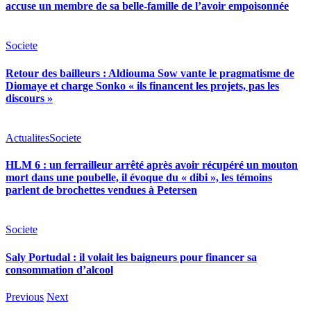
accuse un membre de sa belle-famille de l’avoir empoisonnée
Societe
Retour des bailleurs : Aldiouma Sow vante le pragmatisme de
Diomaye et charge Sonko « ils financent les projets, pas les
discours »
Actualites
Societe
HLM 6 : un ferrailleur arrêté après avoir récupéré un mouton
mort dans une poubelle, il évoque du « dibi », les témoins
parlent de brochettes vendues à Petersen
Societe
Saly Portudal : il volait les baigneurs pour financer sa
consommation d’alcool
Previous
Next