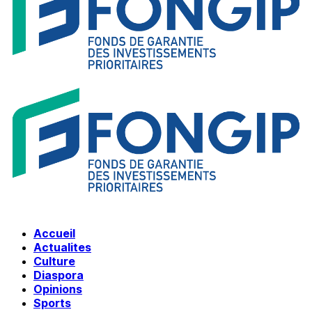
Accueil
Actualites
Culture
Diaspora
Opinions
Sports