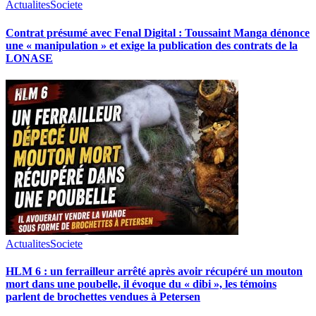
Actualites
Societe
Contrat présumé avec Fenal Digital : Toussaint Manga dénonce
une « manipulation » et exige la publication des contrats de la
LONASE
Actualites
Societe
HLM 6 : un ferrailleur arrêté après avoir récupéré un mouton
mort dans une poubelle, il évoque du « dibi », les témoins
parlent de brochettes vendues à Petersen