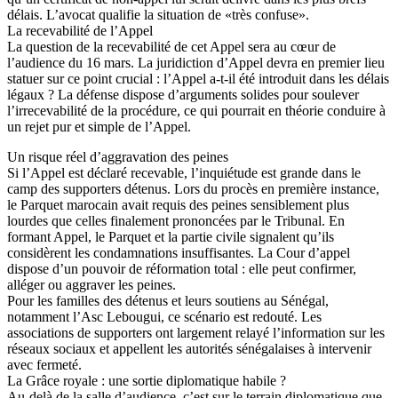
délais. L’avocat qualifie la situation de «très confuse».
La recevabilité de l’Appel
La question de la recevabilité de cet Appel sera au cœur de
l’audience du 16 mars. La juridiction d’Appel devra en premier lieu
statuer sur ce point crucial : l’Appel a-t-il été introduit dans les délais
légaux ? La défense dispose d’arguments solides pour soulever
l’irrecevabilité de la procédure, ce qui pourrait en théorie conduire à
un rejet pur et simple de l’Appel.
Un risque réel d’aggravation des peines
Si l’Appel est déclaré recevable, l’inquiétude est grande dans le
camp des supporters détenus. Lors du procès en première instance,
le Parquet marocain avait requis des peines sensiblement plus
lourdes que celles finalement prononcées par le Tribunal. En
formant Appel, le Parquet et la partie civile signalent qu’ils
considèrent les condamnations insuffisantes. La Cour d’appel
dispose d’un pouvoir de réformation total : elle peut confirmer,
alléger ou aggraver les peines.
Pour les familles des détenus et leurs soutiens au Sénégal,
notamment l’Asc Lebougui, ce scénario est redouté. Les
associations de supporters ont largement relayé l’information sur les
réseaux sociaux et appellent les autorités sénégalaises à intervenir
avec fermeté.
La Grâce royale : une sortie diplomatique habile ?
Au-delà de la salle d’audience, c’est sur le terrain diplomatique que