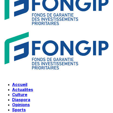
Accueil
Actualites
Culture
Diaspora
Opinions
Sports