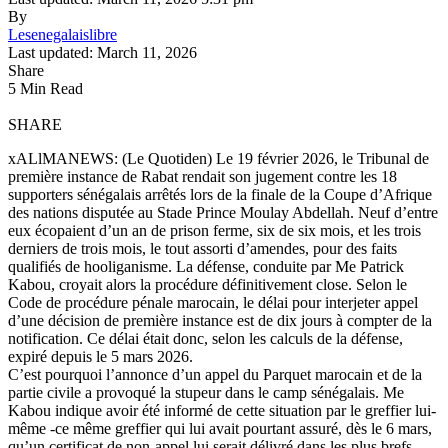
By
Lesenegalaislibre
Last updated: March 11, 2026
Share
5 Min Read
SHARE
xALlMANEWS: (Le Quotiden) Le 19 février 2026, le Tribunal de
première instance de Rabat rendait son jugement contre les 18
supporters sénégalais arrêtés lors de la finale de la Coupe d’Afrique
des nations disputée au Stade Prince Moulay Abdellah. Neuf d’entre
eux écopaient d’un an de prison ferme, six de six mois, et les trois
derniers de trois mois, le tout assorti d’amendes, pour des faits
qualifiés de hooliganisme. La défense, conduite par Me Patrick
Kabou, croyait alors la procédure définitivement close. Selon le
Code de procédure pénale marocain, le délai pour interjeter appel
d’une décision de première instance est de dix jours à compter de la
notification. Ce délai était donc, selon les calculs de la défense,
expiré depuis le 5 mars 2026.
C’est pourquoi l’annonce d’un appel du Parquet marocain et de la
partie civile a provoqué la stupeur dans le camp sénégalais. Me
Kabou indique avoir été informé de cette situation par le greffier lui-
même -ce même greffier qui lui avait pourtant assuré, dès le 6 mars,
qu’un certificat de non-appel lui serait délivré dans les plus brefs