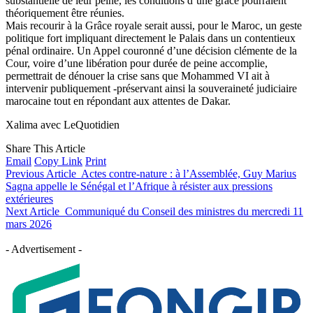
substantielle de leur peine, les conditions d’une grâce pourraient
théoriquement être réunies.
Mais recourir à la Grâce royale serait aussi, pour le Maroc, un geste
politique fort impliquant directement le Palais dans un contentieux
pénal ordinaire. Un Appel couronné d’une décision clémente de la
Cour, voire d’une libération pour durée de peine accomplie,
permettrait de dénouer la crise sans que Mohammed VI ait à
intervenir publiquement -préservant ainsi la souveraineté judiciaire
marocaine tout en répondant aux attentes de Dakar.
Xalima avec LeQuotidien
Share This Article
Email
Copy Link
Print
Previous Article
Actes contre-nature : à l’Assemblée, Guy Marius
Sagna appelle le Sénégal et l’Afrique à résister aux pressions
extérieures
Next Article
Communiqué du Conseil des ministres du mercredi 11
mars 2026
- Advertisement -