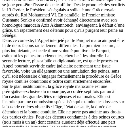
se joue peut-être l’issue de cette affaire. Dès le prononcé des verdicts
le 19 février, le Président sénégalais a sollicité une Grâce royale
auprès du Roi Mohammed VI. En parallèle, le Premier ministre
Ous­mane Sonko a confirmé avoir échangé directement avec son
homologue marocain Aziz Akhannouch, envisageant, à défaut d’une
grâce, un rapatriement des détenus pour qu’ils purgent leur peine au
Sénégal.
Dans ce contexte, l’Appel interjeté par le Parquet marocain peut être
lu de deux façons radicalement différentes. La première lecture, la
plus inquiétante, est celle d’une volonté punitive : le Parquet,
estimant les peines trop clémentes, cherche à les alourdir. La
seconde lecture, plus subtile et diplomatique, est que le procès en
Appel pourrait servir de cadre judiciaire permettant une issue
favorable, voire un allègement ou une annulation des peines, sans
qu’il soit nécessaire d’engager formellement la procédure de Grâce
royale dont les conditions d’octroi sont strictement encadrées.
Sur le plan institutionnel, la grâce royale marocaine est une
prérogative exclusive du mo­narque, accordée sept fois par an à
l’occasion des grandes fêtes religieuses et nationales. Elle est
instruite par une commission spécialisée qui examine les dossiers sur
la base de critères objectifs : l’âge, l’état de santé, la durée de
détention et la bonne conduite. Elle ne porte pas atteinte aux droits
des parties civiles. Pour des détenus condamnés à des peines courtes
(trois mois à un an) dont certains auraient déjà effectué une part