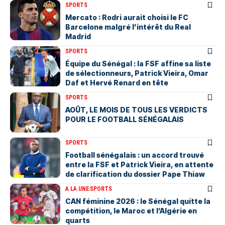
SPORTS
Mercato : Rodri aurait choisi le FC
Barcelone malgré l’intérêt du Real
Madrid
SPORTS
Équipe du Sénégal : la FSF affine sa liste
de sélectionneurs, Patrick Vieira, Omar
Daf et Hervé Renard en tête
SPORTS
AOÛT, LE MOIS DE TOUS LES VERDICTS
POUR LE FOOTBALL SÉNÉGALAIS
SPORTS
Football sénégalais : un accord trouvé
entre la FSF et Patrick Vieira, en attente
de clarification du dossier Pape Thiaw
A LA UNE
SPORTS
‎CAN féminine 2026 : le Sénégal quitte la
compétition, le Maroc et l’Algérie en
quarts