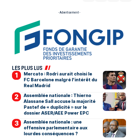
- Advertisement -
LES PLUS LUS
Mercato : Rodri aurait choisi le
FC Barcelone malgré l’intérêt du
Real Madrid
Assemblée nationale : Thierno
Alassane Sall accuse la majorité
Pastef de « duplicité » sur le
dossier ASER/AEE Power EPC
Assemblée nationale : une
offensive parlementaire aux
lourdes conséquences ?