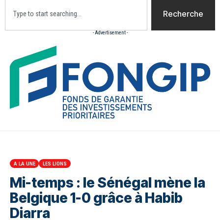
Recherche
- Advertisement -
Accueil
Actualites
Culture
Diaspora
Opini
A LA UNE
LES LIONS
Mi-temps : le Sénégal mène la
Belgique 1-0 grâce à Habib
Diarra