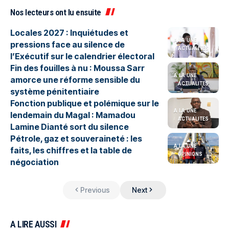
Nos lecteurs ont lu ensuite
Locales 2027 : Inquiétudes et
A LA UNE
pressions face au silence de
ACTUALITES
l’Exécutif sur le calendrier électoral
Fin des fouilles à nu : Moussa Sarr
A LA UNE
amorce une réforme sensible du
ACTUALITES
système pénitentiaire
Fonction publique et polémique sur le
A LA UNE
lendemain du Magal : Mamadou
ACTUALITES
Lamine Dianté sort du silence
Pétrole, gaz et souveraineté : les
A LA UNE
faits, les chiffres et la table de
OPINIONS
négociation
Previous
Next
A LIRE AUSSI