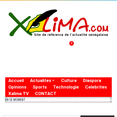
9
Accueil
Actualites
Culture
Diaspora
Opinions
Sports
Technologie
Celebrites
Xalima TV
CONTACT
Diomaye Faye
Ousmane Sonko
Justice
2eme eto
EN CE MOMENT