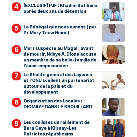
[EXCLUSIF] PJF : Khadim Ba libéré
après deux ans de détention
Le Sénégal que nous aimons ( par
Pr Mary Teuw Niane)
Mort suspecte au Magal : avant
de mourir, Ndèye A. Dione accuse
un membre de sa belle-famille de
l’avoir empoisonnée
Le Khalife général des Layènes
et l’ONU scellent un partenariat
autour de la paix et du
développement
Organisation des Locales :
DIOMAYE DANS LE BROUILLARD
Les coulisses du ralliement de
Bara Gaye à Kiiraay-Les
Patriotes républicains