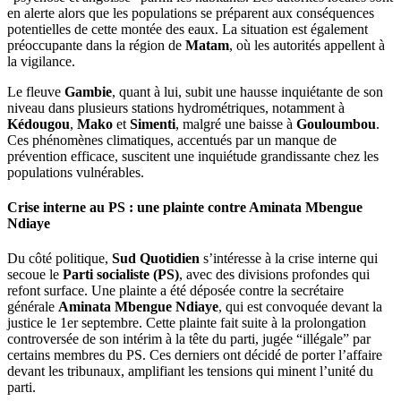
en alerte alors que les populations se préparent aux conséquences
potentielles de cette montée des eaux. La situation est également
préoccupante dans la région de
Matam
, où les autorités appellent à
la vigilance.
Le fleuve
Gambie
, quant à lui, subit une hausse inquiétante de son
niveau dans plusieurs stations hydrométriques, notamment à
Kédougou
,
Mako
et
Simenti
, malgré une baisse à
Gouloumbou
.
Ces phénomènes climatiques, accentués par un manque de
prévention efficace, suscitent une inquiétude grandissante chez les
populations vulnérables.
Crise interne au PS : une plainte contre Aminata Mbengue
Ndiaye
Du côté politique,
Sud Quotidien
s’intéresse à la crise interne qui
secoue le
Parti socialiste (PS)
, avec des divisions profondes qui
refont surface. Une plainte a été déposée contre la secrétaire
générale
Aminata Mbengue Ndiaye
, qui est convoquée devant la
justice le 1er septembre. Cette plainte fait suite à la prolongation
controversée de son intérim à la tête du parti, jugée “illégale” par
certains membres du PS. Ces derniers ont décidé de porter l’affaire
devant les tribunaux, amplifiant les tensions qui minent l’unité du
parti.