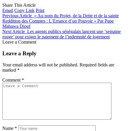
Share This Article
Email
Copy Link
Print
Previous Article
« Au nom du Projet, de la Dette et de la sainte
Reddition des Comptes : L’Errance d’un Pouvoir » Par Pape
Mahawa Diouf
Next Article
Les agents publics sénégalais lancent une ‘semaine
rouge’ pour exiger le paiement de l’indemnité de logement
Leave a Comment
Leave a Reply
Your email address will not be published.
Required fields are
marked
*
Comment
*
Name
*