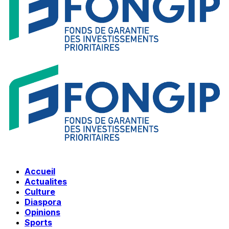
Accueil
Actualites
Culture
Diaspora
Opinions
Sports