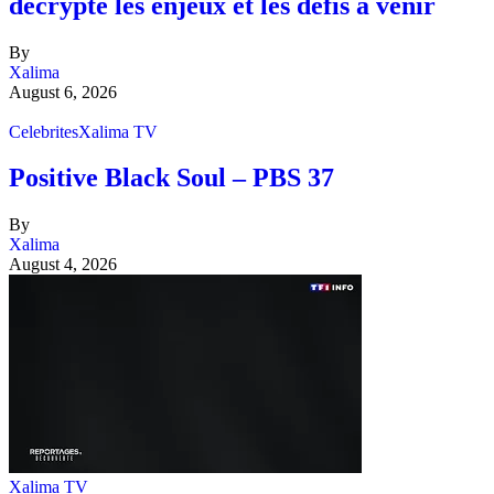
décrypte les enjeux et les défis à venir
By
Xalima
August 6, 2026
Celebrites
Xalima TV
Positive Black Soul – PBS 37
By
Xalima
August 4, 2026
Xalima TV