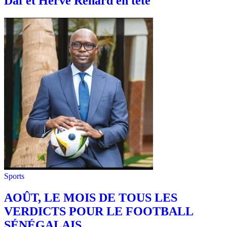
Daf et Hervé Renard en tête
Sports
AOÛT, LE MOIS DE TOUS LES
VERDICTS POUR LE FOOTBALL
SÉNÉGALAIS