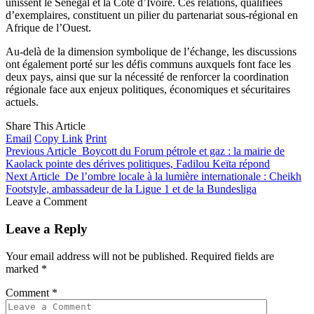
unissent le Sénégal et la Côte d’Ivoire. Ces relations, qualifiées
d’exemplaires, constituent un pilier du partenariat sous-régional en
Afrique de l’Ouest.
Au-delà de la dimension symbolique de l’échange, les discussions
ont également porté sur les défis communs auxquels font face les
deux pays, ainsi que sur la nécessité de renforcer la coordination
régionale face aux enjeux politiques, économiques et sécuritaires
actuels.
Share This Article
Email
Copy Link
Print
Previous Article
Boycott du Forum pétrole et gaz : la mairie de
Kaolack pointe des dérives politiques, Fadilou Keïta répond
Next Article
De l’ombre locale à la lumière internationale : Cheikh
Footstyle, ambassadeur de la Ligue 1 et de la Bundesliga
Leave a Comment
Leave a Reply
Your email address will not be published.
Required fields are
marked
*
Comment
*