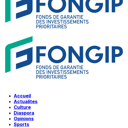
Accueil
Actualites
Culture
Diaspora
Opinions
Sports