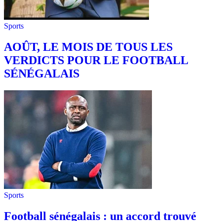
Sports
AOÛT, LE MOIS DE TOUS LES
VERDICTS POUR LE FOOTBALL
SÉNÉGALAIS
Sports
Football sénégalais : un accord trouvé