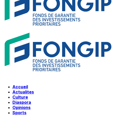
Accueil
Actualites
Culture
Diaspora
Opinions
Sports