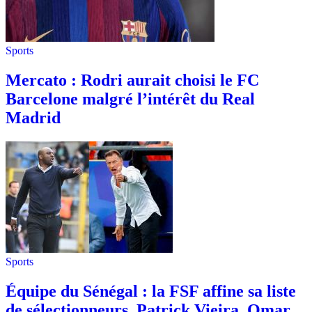
Sports
Mercato : Rodri aurait choisi le FC
Barcelone malgré l’intérêt du Real
Madrid
Sports
Équipe du Sénégal : la FSF affine sa liste
de sélectionneurs, Patrick Vieira, Omar