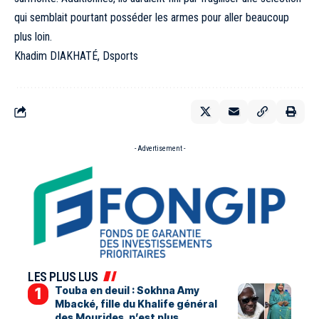
qui semblait pourtant posséder les armes pour aller beaucoup
plus loin.
Khadim DIAKHATÉ, Dsports
- Advertisement -
LES PLUS LUS
Touba en deuil : Sokhna Amy
Mbacké, fille du Khalife général
des Mourides, n’est plus