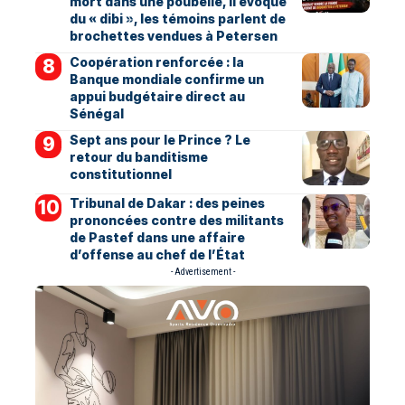
mort dans une poubelle, il évoque
du « dibi », les témoins parlent de
brochettes vendues à Petersen
Coopération renforcée : la
Banque mondiale confirme un
appui budgétaire direct au
Sénégal
Sept ans pour le Prince ? Le
retour du banditisme
constitutionnel
Tribunal de Dakar : des peines
prononcées contre des militants
de Pastef dans une affaire
d’offense au chef de l’État
- Advertisement -