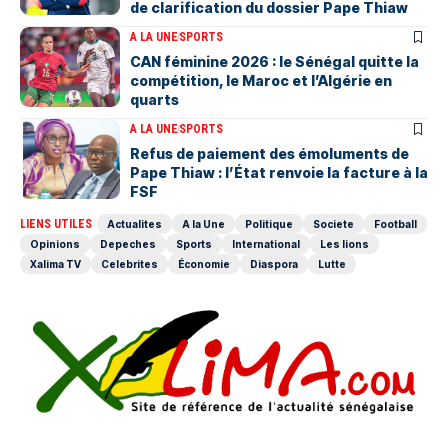
de clarification du dossier Pape Thiaw
A LA UNE
SPORTS
‎CAN féminine 2026 : le Sénégal quitte la
compétition, le Maroc et l’Algérie en
quarts
A LA UNE
SPORTS
Refus de paiement des émoluments de
Pape Thiaw : l’État renvoie la facture à la
FSF
LIENS UTILES
Actualites
A la Une
Politique
Societe
Football
Opinions
Depeches
Sports
International
Les lions
Xalima TV
Celebrites
Économie
Diaspora
Lutte