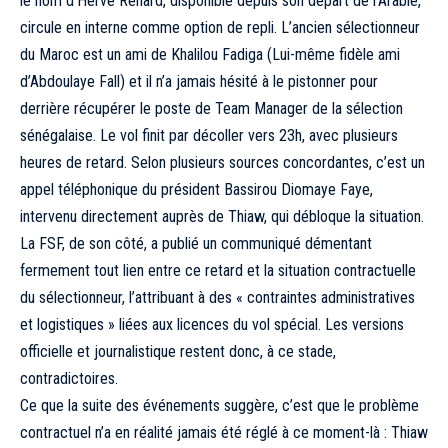
le nom d’Hervé Renard, disponible depuis son départ de l’Arabie,
circule en interne comme option de repli. L’ancien sélectionneur
du Maroc est un ami de Khalilou Fadiga (Lui-même fidèle ami
d’Abdoulaye Fall) et il n’a jamais hésité à le pistonner pour
derrière récupérer le poste de Team Manager de la sélection
sénégalaise. Le vol finit par décoller vers 23h, avec plusieurs
heures de retard. Selon plusieurs sources concordantes, c’est un
appel téléphonique du président Bassirou Diomaye Faye,
intervenu directement auprès de Thiaw, qui débloque la situation.
La FSF, de son côté, a publié un communiqué démentant
fermement tout lien entre ce retard et la situation contractuelle
du sélectionneur, l’attribuant à des « contraintes administratives
et logistiques » liées aux licences du vol spécial. Les versions
officielle et journalistique restent donc, à ce stade,
contradictoires.
Ce que la suite des événements suggère, c’est que le problème
contractuel n’a en réalité jamais été réglé à ce moment-là : Thiaw