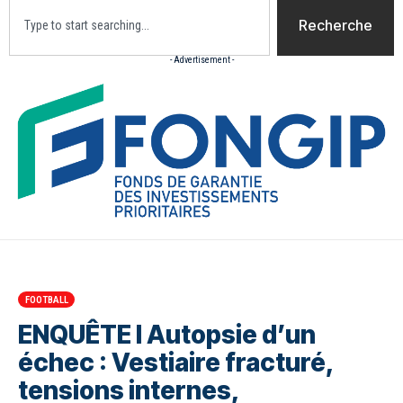
Recherche
- Advertisement -
Accueil
Actualites
Culture
Diaspora
Opini
FOOTBALL
ENQUÊTE I Autopsie d’un
échec : Vestiaire fracturé,
tensions internes,