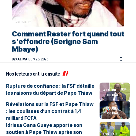
XALIMA TV
Comment Rester fort quand tout
s’effondre (Serigne Sam
Mbaye)
By
XALIMA
July 26, 2026
Nos lecteurs ont lu ensuite
Rupture de confiance : la FSF détaille
A LA UNE
les raisons du départ de Pape Thiaw
FOOTBALL
Révélations sur la FSF et Pape Thiaw
A LA UNE
: les coulisses d’un contrat à 1,4
FOOTBALL
milliard FCFA
Idrissa Gana Gueye apporte son
soutien à Pape Thiaw après son
FOOTBALL