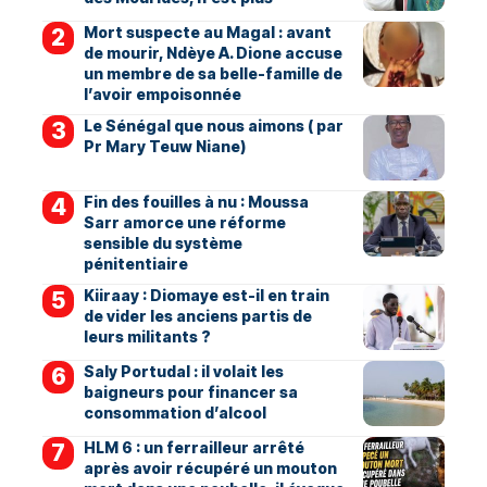
Mort suspecte au Magal : avant
de mourir, Ndèye A. Dione accuse
un membre de sa belle-famille de
l’avoir empoisonnée
Le Sénégal que nous aimons ( par
Pr Mary Teuw Niane)
Fin des fouilles à nu : Moussa
Sarr amorce une réforme
sensible du système
pénitentiaire
Kiiraay : Diomaye est-il en train
de vider les anciens partis de
leurs militants ?
Saly Portudal : il volait les
baigneurs pour financer sa
consommation d’alcool
HLM 6 : un ferrailleur arrêté
après avoir récupéré un mouton