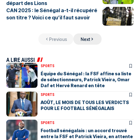
départ des Lions
CAN 2025 : le Sénégal a-t-il récupéré
son titre ? Voici ce qu’il faut savoir
FOOTBALL
Previous
Next
A LIRE AUSSI
SPORTS
Équipe du Sénégal : la FSF affine sa liste
de sélectionneurs, Patrick Vieira, Omar
Daf et Hervé Renard en tête
SPORTS
AOÛT, LE MOIS DE TOUS LES VERDICTS
POUR LE FOOTBALL SÉNÉGALAIS
SPORTS
Football sénégalais : un accord trouvé
entre la FSF et Patrick Vieira, en attente