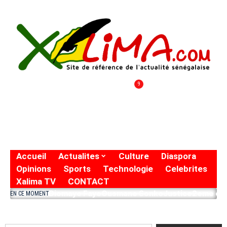
9
Accueil
Actualites
Culture
Diaspora
Opinions
Sports
Technologie
Celebrites
Xalima TV
CONTACT
Diomaye Faye
Ousmane Sonko
Justice
2eme eto
EN CE MOMENT